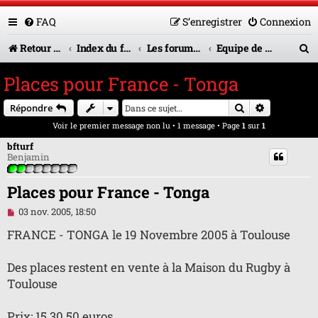
FAQ
S’enregistrer
Connexion
R
Retour vers le site U.A.G.R.
Index du forum
Les forums en service
Equipe de France
e
Places pour France - Tonga
c
Rechercher
Recherche 
Répondre
h
Voir le premier message non lu
• 1 message • Page
1
sur
1
e
bfturf
r
Benjamin
c
Places pour France - Tonga
h
M
03 nov. 2005, 18:50
e
e
s
FRANCE - TONGA le 19 Novembre 2005 à Toulouse
s
r
a
g
Des places restent en vente à la Maison du Rugby à
e
Toulouse
n
o
n
Prix: 15 30 50 euros
l