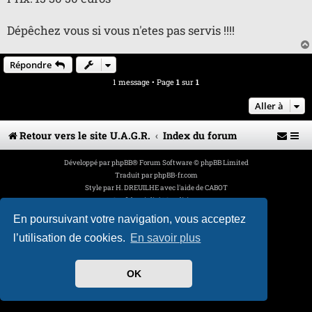
u
Dépêchez vous si vous n'etes pas servis !!!!
Répondre
1 message • Page
1
sur
1
Aller à
Retour vers le site U.A.G.R.
Index du forum
Développé par
phpBB
® Forum Software © phpBB Limited
Traduit par
phpBB-fr.com
Style par
H. DREUILHE avec l'aide de CABOT
Confidentialité
|
Conditions
En poursuivant votre navigation, vous acceptez
l’utilisation de cookies.
En savoir plus
OK