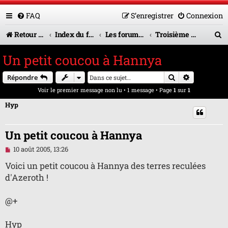
FAQ
S’enregistrer
Connexion
R
Retour vers le site U.A.G.R.
Index du forum
Les forums en service
Troisième mi-temps
e
Un petit coucou à Hannya
c
Rechercher
Recherche 
Répondre
h
Voir le premier message non lu
• 1 message • Page
1
sur
1
e
Hyp
r
c
Un petit coucou à Hannya
h
M
10 août 2005, 13:26
e
e
s
Voici un petit coucou à Hannya des terres reculées
s
r
d'Azeroth !
a
g
e
@+
n
o
n
Hyp
l