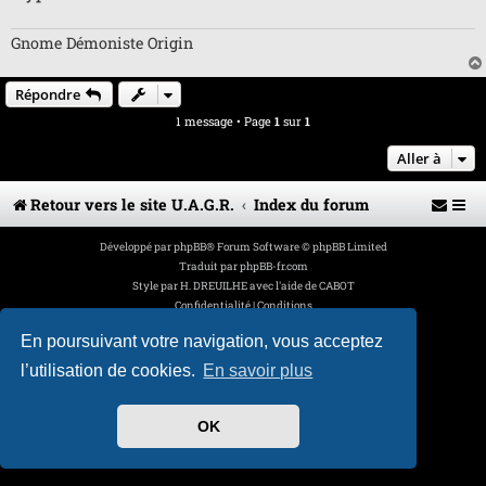
u
Gnome Démoniste Origin
Répondre
1 message • Page
1
sur
1
Aller à
Retour vers le site U.A.G.R.
Index du forum
Développé par
phpBB
® Forum Software © phpBB Limited
Traduit par
phpBB-fr.com
Style par
H. DREUILHE avec l'aide de CABOT
Confidentialité
|
Conditions
En poursuivant votre navigation, vous acceptez
l’utilisation de cookies.
En savoir plus
OK