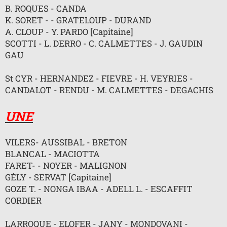
n
B. ROQUES - CANDA
o
K. SORET - - GRATELOUP - DURAND
n
l
A. CLOUP - Y. PARDO [Capitaine]
u
SCOTTI - L. DERRO - C. CALMETTES - J. GAUDIN
GAU
St CYR - HERNANDEZ - FIEVRE - H. VEYRIES -
CANDALOT - RENDU - M. CALMETTES - DEGACHIS
UNE
VILERS- AUSSIBAL - BRETON
BLANCAL - MACIOTTA
FARET- - NOYER - MALIGNON
GÉLY - SERVAT [Capitaine]
GOZE T. - NONGA IBAA - ADELL L. - ESCAFFIT
CORDIER
LARROQUE - ELOFER - JANY - MONDOVANI -