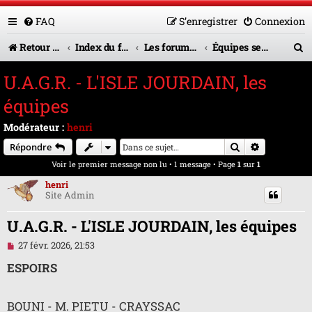
FAQ
S’enregistrer
Connexion
R
Retour vers le site U.A.G.R.
Index du forum
Les forums en service
Équipes seniors
e
U.A.G.R. - L'ISLE JOURDAIN, les
c
équipes
h
Modérateur :
henri
e
Rechercher
Recherche 
Répondre
r
Voir le premier message non lu
• 1 message • Page
1
sur
1
c
henri
Site Admin
h
e
U.A.G.R. - L'ISLE JOURDAIN, les équipes
r
M
27 févr. 2026, 21:53
e
s
ESPOIRS
s
a
g
BOUNI - M. PIETU - CRAYSSAC
e