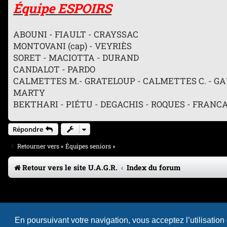
Équipe ESPOIRS
ABOUNI - FIAULT - CRAYSSAC
MONTOVANI (cap) - VEYRIÈS
SORET - MACIOTTA - DURAND
CANDALOT - PARDO
CALMETTES M.- GRATELOUP - CALMETTES C. - G
MARTY
BEKTHARI - PIÉTU - DEGACHIS - ROQUES - FRANC
Répondre
Retourner vers « Équipes seniors »
Retour vers le site U.A.G.R.
Index du forum
En poursuivant votre navigation, vous acceptez l’utilisation