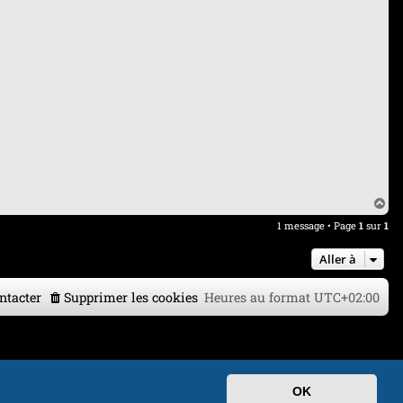
H
a
1 message • Page
1
sur
1
u
t
Aller à
ntacter
Supprimer les cookies
Heures au format
UTC+02:00
OK