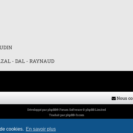
AUDIN
AZAL - DAL - RAYNAUD
Nous co
Développé par
phpBB
® Forum Software © phpBB Limited
Traduit par
phpBB-fr.com
Style par
H. DREUILHE avec l'aide de CABOT
Confidentialité
|
Conditions
 de cookies.
En savoir plus