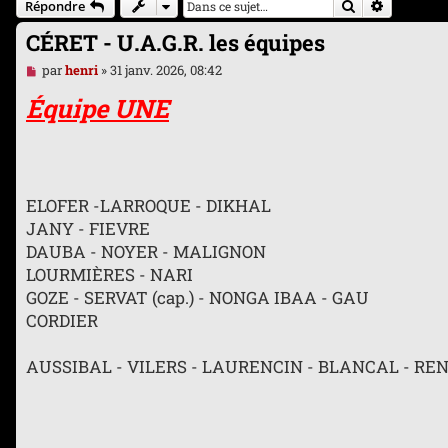
Rechercher
Recherche
Répondre
CÉRET - U.A.G.R. les équipes
M
par
henri
»
31 janv. 2026, 08:42
e
s
Équipe UNE
s
a
g
e
n
o
ELOFER -LARROQUE - DIKHAL
n
l
JANY - FIEVRE
u
DAUBA - NOYER - MALIGNON
LOURMIÈRES - NARI
GOZE - SERVAT (cap.) - NONGA IBAA - GAU
CORDIER
AUSSIBAL - VILERS - LAURENCIN - BLANCAL - RE