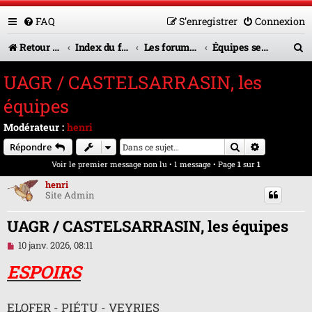
FAQ
S’enregistrer
Connexion
R
Retour vers le site U.A.G.R.
Index du forum
Les forums en service
Équipes seniors
e
UAGR / CASTELSARRASIN, les
c
équipes
h
Modérateur :
henri
e
Rechercher
Recherche 
Répondre
r
Voir le premier message non lu
• 1 message • Page
1
sur
1
c
henri
Site Admin
h
e
UAGR / CASTELSARRASIN, les équipes
r
M
10 janv. 2026, 08:11
e
s
ESPOIRS
s
a
g
ELOFER - PIÉTU - VEYRIES
e