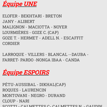
g
Équipe UNE
e
n
o
ELOFER - BEKHTARI - BRETON
n
l
JANY - ALIBERT
u
MALIGNON - MACIOTTA - NOYER
LOURMIÈRES - GOZE C. (CAP)
GOZE T. - HERMET - ADELL N. - ESCAFFIT
CORDIER
LARROQUE - VILLERS - BLANCAL --DAUBA -
FARRET- PARDO -NONGA IBAA - CANDA
Équipe ESPOIRS
PÉTU-AUSSIBAL - DIKHAL(CAP)
ROQUES - LAURENCIN
MONTOVANI - NEGRO - DURAND
CLOUP - NARI
SCOTTI - CALMETTES C- CALMETTES N. - GAUDIN