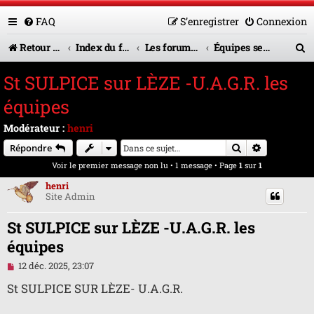
FAQ
S’enregistrer
Connexion
R
Retour vers le site U.A.G.R.
Index du forum
Les forums en service
Équipes seniors
e
St SULPICE sur LÈZE -U.A.G.R. les
c
équipes
h
Modérateur :
henri
e
Rechercher
Recherche 
Répondre
r
Voir le premier message non lu
• 1 message • Page
1
sur
1
c
henri
Site Admin
h
e
St SULPICE sur LÈZE -U.A.G.R. les
r
équipes
M
12 déc. 2025, 23:07
e
s
St SULPICE SUR LÈZE- U.A.G.R.
s
a