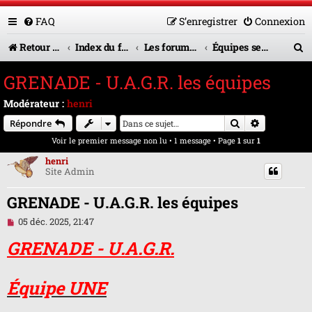
FAQ
S’enregistrer
Connexion
R
Retour vers le site U.A.G.R.
Index du forum
Les forums en service
Équipes seniors
e
GRENADE - U.A.G.R. les équipes
c
Modérateur :
henri
h
Rechercher
Recherche 
Répondre
e
Voir le premier message non lu
• 1 message • Page
1
sur
1
r
henri
Site Admin
c
h
GRENADE - U.A.G.R. les équipes
e
M
05 déc. 2025, 21:47
e
r
s
GRENADE - U.A.G.R.
s
a
g
Équipe UNE
e
n
o