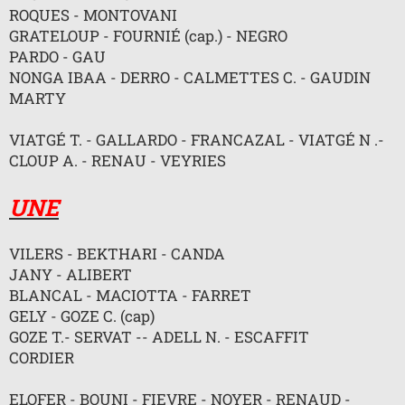
n
ROQUES - MONTOVANI
o
GRATELOUP - FOURNIÉ (cap.) - NEGRO
n
l
PARDO - GAU
u
NONGA IBAA - DERRO - CALMETTES C. - GAUDIN
MARTY
VIATGÉ T. - GALLARDO - FRANCAZAL - VIATGÉ N .-
CLOUP A. - RENAU - VEYRIES
UNE
VILERS - BEKTHARI - CANDA
JANY - ALIBERT
BLANCAL - MACIOTTA - FARRET
GELY - GOZE C. (cap)
GOZE T.- SERVAT -- ADELL N. - ESCAFFIT
CORDIER
ELOFER - BOUNI - FIEVRE - NOYER - RENAUD -