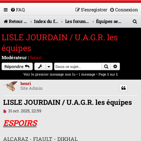
FAQ
S’enregistrer
Connexion
R
Retour vers le site U.A.G.R.
Index du forum
Les forums en service
Équipes seniors
e
LISLE JOURDAIN / U.A.G.R. les
c
équipes
h
Modérateur :
henri
e
Rechercher
Recherche 
Répondre
r
Voir le premier message non lu
• 1 message • Page
1
sur
1
c
henri
Site Admin
h
e
LISLE JOURDAIN / U.A.G.R. les équipes
r
M
31 oct. 2025, 22:59
e
s
ESPOIRS
s
a
g
ALCARAZ - FIAULT - DIKHAL
e