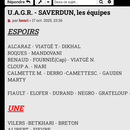
Rechercher
Recherche
Répondre
U.A.G.R. - SAVERDUN, les équipes
M
par
henri
»
17 oct. 2025, 23:26
e
s
ESPOIRS
s
a
g
ALCARAZ - VIATGÉ T.- DIKHAL
e
n
ROQUES - MANDOVANI
o
RENAUD - FOURNIÉ(Cap) - VIATGÉ N.
n
l
CLOUP A. - NARI
u
CALMETTE M. - DERRO -CAMETTESC. - GAUDIN
MARTY
FIAULT - ELOFER - DURAND - NEGRO - GRATELOUP 
UNE
VILERS -BETKHARI - BRETON
ALIBERT - FIEVRE