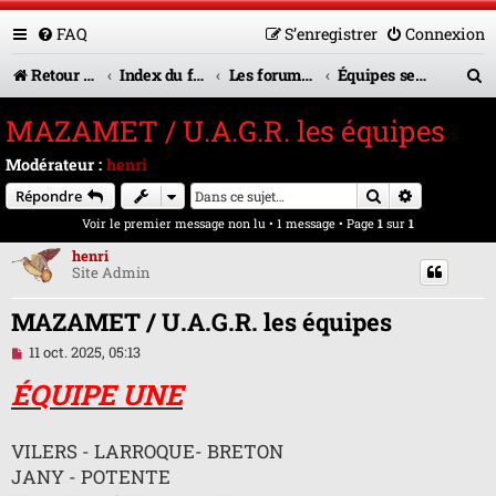
FAQ
S’enregistrer
Connexion
R
Retour vers le site U.A.G.R.
Index du forum
Les forums en service
Équipes seniors
e
MAZAMET / U.A.G.R. les équipes
c
Modérateur :
henri
h
Rechercher
Recherche 
Répondre
e
Voir le premier message non lu
• 1 message • Page
1
sur
1
r
henri
Site Admin
c
h
MAZAMET / U.A.G.R. les équipes
e
M
11 oct. 2025, 05:13
e
r
s
ÉQUIPE UNE
s
a
g
VILERS - LARROQUE- BRETON
e
n
JANY - POTENTE
o