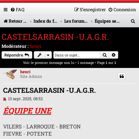
FAQ
S’enregistrer
Connexion
R
Retour vers le site U.A.G.R.
Index du forum
Les forums en service
Équipes seniors
e
CASTELSARRASIN -U.A.G.R.
c
Modérateur :
henri
h
Rechercher
Recherche 
Répondre
e
Voir le premier message non lu
• 1 message • Page
1
sur
1
r
henri
Site Admin
c
h
CASTELSARRASIN -U.A.G.R.
e
M
13 sept. 2025, 08:52
e
r
s
ÉQUIPE UNE
s
a
g
VILERS - LARROQUE - BRETON
e
n
FIEVRE - POTENTE
o