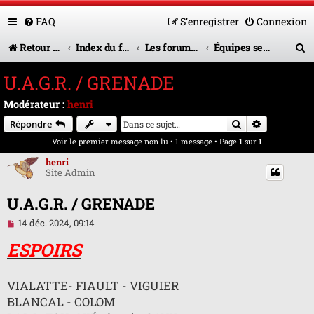
FAQ
S’enregistrer
Connexion
R
Retour vers le site U.A.G.R.
Index du forum
Les forums en service
Équipes seniors
e
U.A.G.R. / GRENADE
c
Modérateur :
henri
h
Rechercher
Recherche 
Répondre
e
Voir le premier message non lu
• 1 message • Page
1
sur
1
r
henri
Site Admin
c
h
U.A.G.R. / GRENADE
e
M
14 déc. 2024, 09:14
e
r
s
ESPOIRS
s
a
g
VIALATTE- FIAULT - VIGUIER
e
n
BLANCAL - COLOM
o