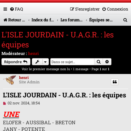
FAQ
S’enregistrer
Connexion
R
Retour vers le site U.A.G.R.
Index du forum
Les forums en service
Équipes seniors
e
L'ISLE JOURDAIN - U.A.G.R. : les
c
équipes
h
Modérateur :
henri
e
Rechercher
Recherche 
Répondre
r
Voir le premier message non lu
• 1 message • Page
1
sur
1
c
henri
Site Admin
h
e
L'ISLE JOURDAIN - U.A.G.R. : les équipes
r
M
02 nov. 2024, 18:54
e
s
UNE
s
a
ELOFER - AUSSIBAL - BRETON
g
JANY - POTENTE
e