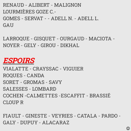
n
RENAUD - ALIBERT - MALIGNON
o
LOURMIÈRES GOZE C.-
n
l
GOMES - SERVAT - - ADELL N. - ADELL L.
u
GAU
LARROQUE - GISQUET - OURGAUD - MACIOTA -
NOYER - GELY - GIROU - DIKHAL
ESPOIRS
VIALATTE - CRAYSSAC - VIGUIER
ROQUES - CANDA
SORET - GROMAS - SAVY
SALESSES - LOMBARD
COCHEN -CALMETTES -ESCAFFIT - BRASSIÉ
CLOUP R
FIAULT - GINESTE - VEYRIES - CATALA - PARDO -
GALY - DUPUY - ALACARAZ