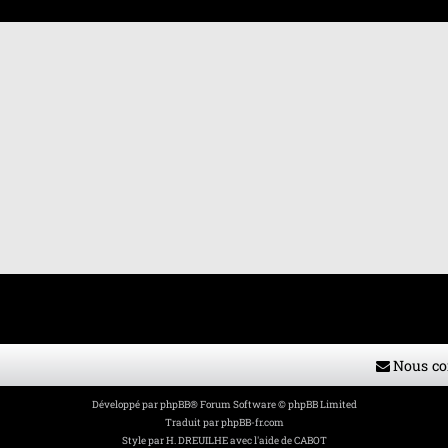
 avancée
Nous co
Développé par
phpBB
® Forum Software © phpBB Limited
Traduit par
phpBB-fr.com
Style par
H. DREUILHE avec l'aide de CABOT