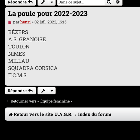
Rechercher
Recherche
Répondre
La poule pour 2022-2023
M
par
henri
»
02 juil. 2022, 16:15
e
s
BÉZERS
s
A.S. GRANOISE
a
g
TOULON
e
NîMES
n
o
MILLAU
n
SQUADRA CORSICA
l
u
T.C.M.S
Répondre
Retourner vers « Équipe féminine »
Retour vers le site U.A.G.R.
Index du forum