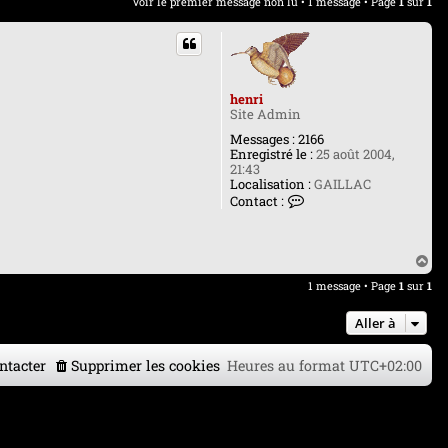
Voir le premier message non lu
• 1 message • Page
1
sur
1
henri
Site Admin
Messages :
2166
Enregistré le :
25 août 2004,
21:43
Localisation :
GAILLAC
C
Contact :
o
n
t
a
H
c
a
1 message • Page
1
sur
1
t
u
e
t
r
Aller à
h
e
n
ntacter
Supprimer les cookies
Heures au format
UTC+02:00
r
i