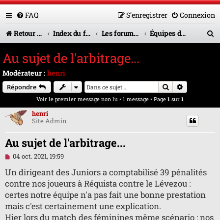
FAQ
S’enregistrer
Connexion
R
Retour vers le site U.A.G.R.
Index du forum
Les forums en service
Équipes de jeunes
e
Au sujet de l'arbitrage...
c
Modérateur :
henri
h
Rechercher
Recherche 
Répondre
e
Voir le premier message non lu
• 1 message • Page
1
sur
1
r
henri
Site Admin
c
h
Au sujet de l'arbitrage...
e
M
04 oct. 2021, 19:59
e
r
s
Un dirigeant des Juniors a comptabilisé 39 pénalités
s
contre nos joueurs à Réquista contre le Lévezou :
a
g
certes notre équipe n'a pas fait une bonne prestation
e
mais c'est certainement une explication.
n
o
Hier lors du match des féminines même scénario : nos