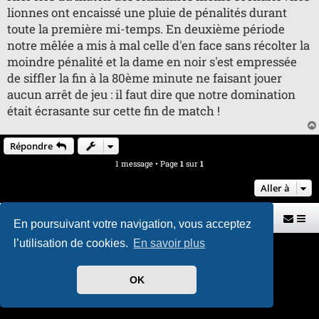
n
lionnes ont encaissé une pluie de pénalités durant
l
u
toute la première mi-temps. En deuxième période
notre mêlée a mis à mal celle d'en face sans récolter la
moindre pénalité et la dame en noir s'est empressée
de siffler la fin à la 80ème minute ne faisant jouer
aucun arrêt de jeu : il faut dire que notre domination
était écrasante sur cette fin de match !
Répondre
1 message • Page
1
sur
1
Aller à
Retour vers le site U.A.G.R.
Index du forum
En poursuivant votre navigation, vous acceptez
l’utilisation de cookies.
En savoir plus
Développé par
phpBB
® Forum Software © phpBB Limited
Traduit par
phpBB-fr.com
Style par
H. DREUILHE avec l'aide de CABOT
OK
Confidentialité
|
Conditions