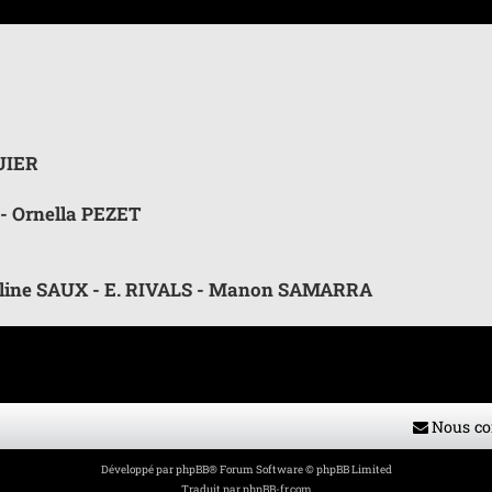
 avancée
UIER
 Ornella PEZET
line SAUX - E. RIVALS - Manon SAMARRA
Nous co
Développé par
phpBB
® Forum Software © phpBB Limited
Traduit par
phpBB-fr.com