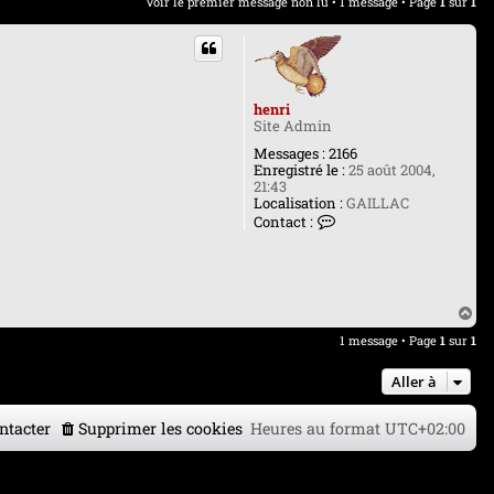
Voir le premier message non lu
• 1 message • Page
1
sur
1
henri
Site Admin
Messages :
2166
Enregistré le :
25 août 2004,
21:43
Localisation :
GAILLAC
C
Contact :
o
n
t
a
c
H
t
a
e
1 message • Page
1
sur
1
u
r
t
h
Aller à
e
n
r
ntacter
Supprimer les cookies
Heures au format
UTC+02:00
i