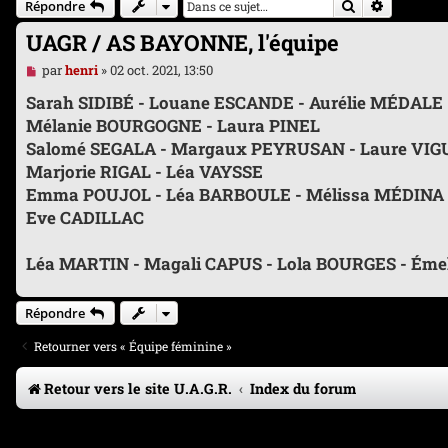
Rechercher
Recherche
Répondre
UAGR / AS BAYONNE, l'équipe
M
par
henri
»
02 oct. 2021, 13:50
e
s
Sarah SIDIBÉ - Louane ESCANDE - Aurélie MÉDALE
s
Mélanie BOURGOGNE - Laura PINEL
a
g
Salomé SEGALA - Margaux PEYRUSAN - Laure VIG
e
Marjorie RIGAL - Léa VAYSSE
n
o
Emma POUJOL - Léa BARBOULE - Mélissa MÉDINA -
n
Eve CADILLAC
l
u
Léa MARTIN - Magali CAPUS - Lola BOURGES - Éme
Répondre
Retourner vers « Équipe féminine »
Retour vers le site U.A.G.R.
Index du forum