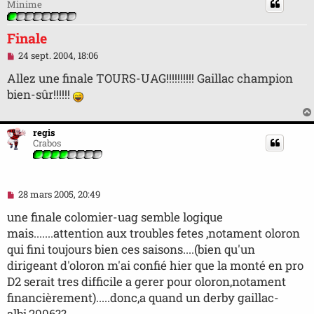
Minime
Finale
M
24 sept. 2004, 18:06
e
s
Allez une finale TOURS-UAG!!!!!!!!!! Gaillac champion
s
bien-sûr!!!!!!
a
g
e
n
regis
o
Crabos
n
l
u
M
28 mars 2005, 20:49
e
s
une finale colomier-uag semble logique
s
mais.......attention aux troubles fetes ,notament oloron
a
g
qui fini toujours bien ces saisons....(bien qu'un
e
dirigeant d'oloron m'ai confié hier que la monté en pro
n
o
D2 serait tres difficile a gerer pour oloron,notament
n
financièrement).....donc,a quand un derby gaillac-
l
u
albi,2006??