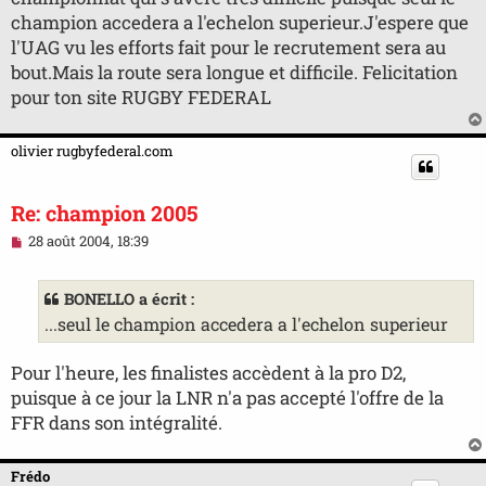
o
champion accedera a l'echelon superieur.J'espere que
n
l'UAG vu les efforts fait pour le recrutement sera au
l
u
bout.Mais la route sera longue et difficile. Felicitation
pour ton site RUGBY FEDERAL
olivier rugbyfederal.com
Re: champion 2005
M
28 août 2004, 18:39
e
s
s
BONELLO a écrit :
a
g
...seul le champion accedera a l'echelon superieur
e
n
o
Pour l'heure, les finalistes accèdent à la pro D2,
n
puisque à ce jour la LNR n'a pas accepté l'offre de la
l
u
FFR dans son intégralité.
Frédo