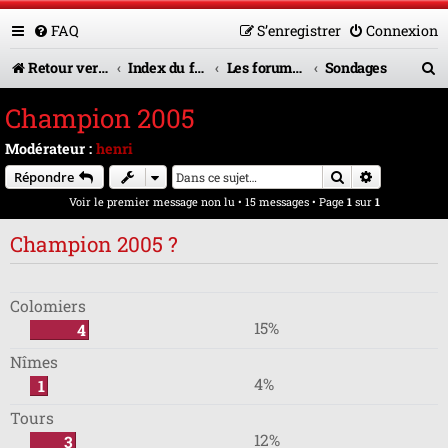
FAQ
S’enregistrer
Connexion
R
Retour vers le site U.A.G.R.
Index du forum
Les forums en service
Sondages
e
Champion 2005
c
Modérateur :
henri
h
Rechercher
Recherche 
Répondre
e
Voir le premier message non lu
• 15 messages • Page
1
sur
1
r
Champion 2005 ?
c
h
Colomiers
e
15%
4
r
Nîmes
4%
1
Tours
12%
3