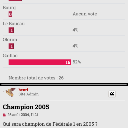
Bourg
Aucun vote
0
Le Boucau
4%
1
Oloron
4%
1
Gaillac
62%
16
Nombre total de votes :
26
henri
Site Admin
Champion 2005
M
26 août 2004, 11:21
e
s
Qui sera champion de Fédérale 1 en 2005 ?
s