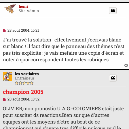
e
n
henri
o
Site Admin
n
l
u
M
28 août 2004, 16:21
e
s
J'ai trouvé la solution : effectivement j'écrivais blanc
s
sur blanc ! Il faut dire que le panneau des thémes n'est
a
g
pas très explicite : je vais mefaire une copie d'écran et
e
noter à quoi correspondent toutes les rubriques.
n
o
n
l
les vestiaires
u
Entraîneur
champion 2005
M
28 août 2004, 18:32
e
s
OLIVIER,mon pronostic U A G -COLOMIERS etait juste
s
pour susciter ds reactions.Bien sur que d'autres
a
g
equipes ont les moyens d'etre au bout de ce
e
championnat qui s'avere tres difficile puisque seul le
n