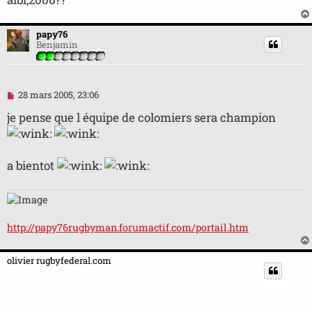
papy76
Benjamin
M
28 mars 2005, 23:06
e
s
je pense que l équipe de colomiers sera champion
s
a
g
e
a bientot
n
o
n
l
u
http://papy76rugbyman.forumactif.com/portail.htm
olivier rugbyfederal.com