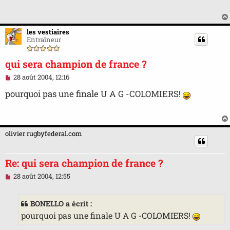
a
g
e
n
les vestiaires
o
Entraîneur
n
l
u
qui sera champion de france ?
M
28 août 2004, 12:16
e
s
pourquoi pas une finale U A G -COLOMIERS!
s
a
g
e
n
olivier rugbyfederal.com
o
n
l
Re: qui sera champion de france ?
u
M
28 août 2004, 12:55
e
s
s
BONELLO a écrit :
a
g
pourquoi pas une finale U A G -COLOMIERS!
e
n