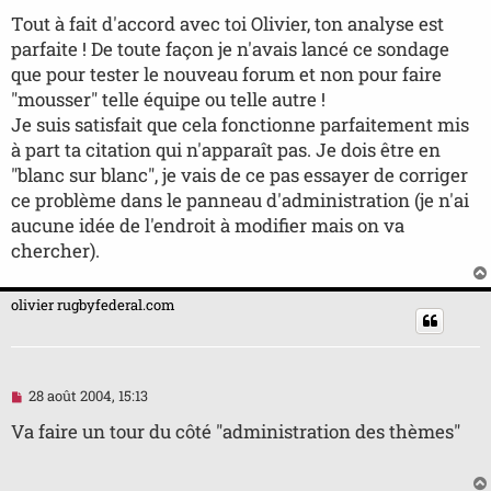
e
s
Tout à fait d'accord avec toi Olivier, ton analyse est
s
parfaite ! De toute façon je n'avais lancé ce sondage
a
g
que pour tester le nouveau forum et non pour faire
e
"mousser" telle équipe ou telle autre !
n
o
Je suis satisfait que cela fonctionne parfaitement mis
n
à part ta citation qui n'apparaît pas. Je dois être en
l
u
"blanc sur blanc", je vais de ce pas essayer de corriger
ce problème dans le panneau d'administration (je n'ai
aucune idée de l'endroit à modifier mais on va
chercher).
olivier rugbyfederal.com
M
28 août 2004, 15:13
e
s
Va faire un tour du côté "administration des thèmes"
s
a
g