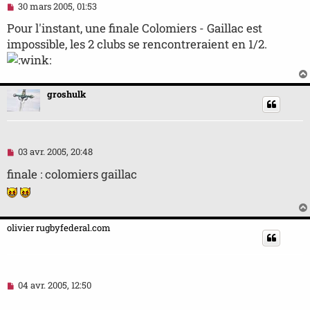
M
30 mars 2005, 01:53
e
s
Pour l'instant, une finale Colomiers - Gaillac est
s
impossible, les 2 clubs se rencontreraient en 1/2.
a
g
e
n
o
groshulk
n
l
u
M
03 avr. 2005, 20:48
e
s
finale : colomiers gaillac
s
a
g
e
n
olivier rugbyfederal.com
o
n
l
u
M
04 avr. 2005, 12:50
e
s