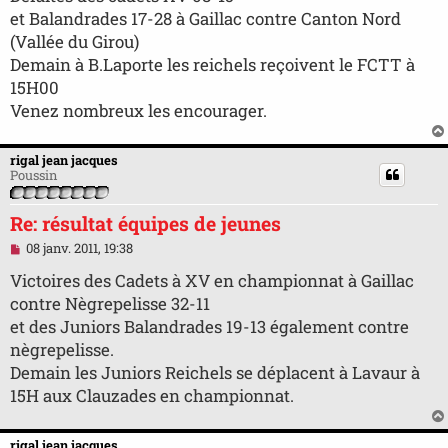
e
et Balandrades 17-28 à Gaillac contre Canton Nord
n
o
(Vallée du Girou)
n
Demain à B.Laporte les reichels reçoivent le FCTT à
l
u
15H00
Venez nombreux les encourager.
rigal jean jacques
Poussin
Re: résultat équipes de jeunes
M
08 janv. 2011, 19:38
e
s
Victoires des Cadets à XV en championnat à Gaillac
s
contre Nègrepelisse 32-11
a
g
et des Juniors Balandrades 19-13 également contre
e
nègrepelisse.
n
o
Demain les Juniors Reichels se déplacent à Lavaur à
n
15H aux Clauzades en championnat.
l
u
rigal jean jacques