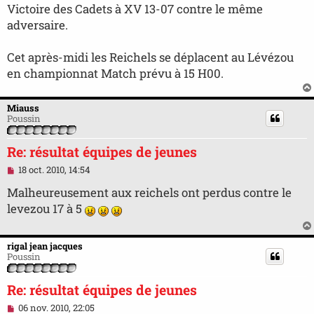
Victoire des Cadets à XV 13-07 contre le même
l
u
adversaire.
Cet après-midi les Reichels se déplacent au Lévézou
en championnat Match prévu à 15 H00.
Miauss
Poussin
Re: résultat équipes de jeunes
M
18 oct. 2010, 14:54
e
s
Malheureusement aux reichels ont perdus contre le
s
levezou 17 à 5
a
g
e
n
rigal jean jacques
o
Poussin
n
l
u
Re: résultat équipes de jeunes
M
06 nov. 2010, 22:05