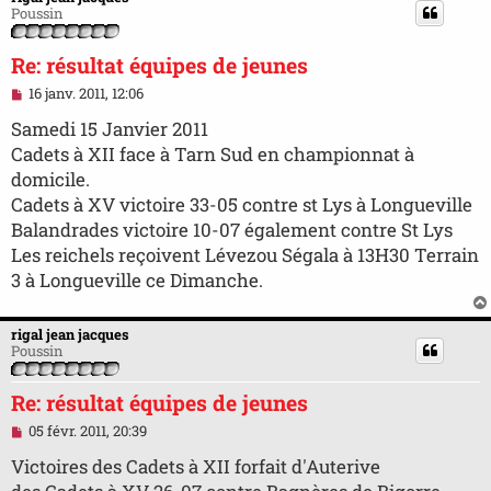
Poussin
Re: résultat équipes de jeunes
M
16 janv. 2011, 12:06
e
s
Samedi 15 Janvier 2011
s
Cadets à XII face à Tarn Sud en championnat à
a
g
domicile.
e
Cadets à XV victoire 33-05 contre st Lys à Longueville
n
o
Balandrades victoire 10-07 également contre St Lys
n
Les reichels reçoivent Lévezou Ségala à 13H30 Terrain
l
u
3 à Longueville ce Dimanche.
rigal jean jacques
Poussin
Re: résultat équipes de jeunes
M
05 févr. 2011, 20:39
e
s
Victoires des Cadets à XII forfait d'Auterive
s