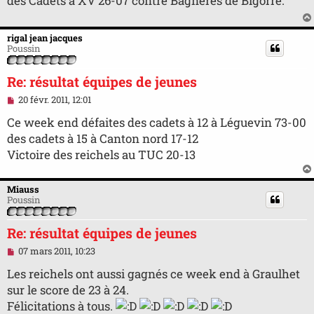
des Cadets à XV 26-07 contre Bagnères de Bigorre.
a
g
e
n
rigal jean jacques
o
Poussin
n
l
u
Re: résultat équipes de jeunes
M
20 févr. 2011, 12:01
e
s
Ce week end défaites des cadets à 12 à Léguevin 73-00
s
des cadets à 15 à Canton nord 17-12
a
g
Victoire des reichels au TUC 20-13
e
n
o
Miauss
n
Poussin
l
u
Re: résultat équipes de jeunes
M
07 mars 2011, 10:23
e
s
Les reichels ont aussi gagnés ce week end à Graulhet
s
sur le score de 23 à 24.
a
g
Félicitations à tous.
e