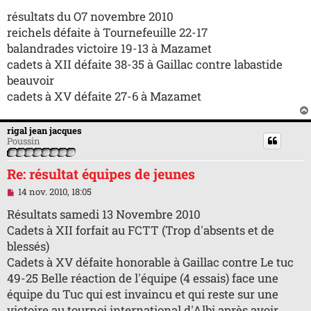
e
s
résultats du O7 novembre 2010
s
reichels défaite à Tournefeuille 22-17
a
g
balandrades victoire 19-13 à Mazamet
e
cadets à XII défaite 38-35 à Gaillac contre labastide
n
o
beauvoir
n
cadets à XV défaite 27-6 à Mazamet
l
u
rigal jean jacques
Poussin
Re: résultat équipes de jeunes
M
14 nov. 2010, 18:05
e
s
Résultats samedi 13 Novembre 2010
s
Cadets à XII forfait au FCTT (Trop d'absents et de
a
g
blessés)
e
Cadets à XV défaite honorable à Gaillac contre Le tuc
n
o
49-25 Belle réaction de l'équipe (4 essais) face une
n
équipe du Tuc qui est invaincu et qui reste sur une
l
u
victoire au tournoi international d'Albi après avoir