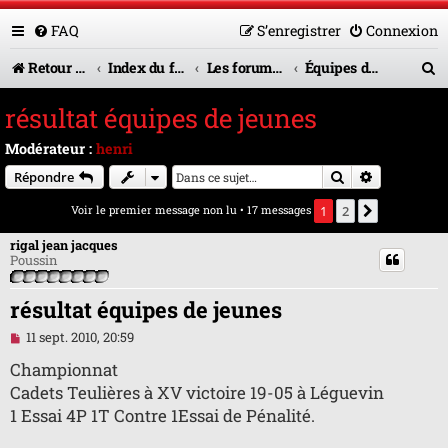
FAQ
S’enregistrer
Connexion
R
Retour vers le site U.A.G.R.
Index du forum
Les forums en service
Équipes de jeunes
e
résultat équipes de jeunes
c
Modérateur :
henri
h
Rechercher
Recherche 
Répondre
e
Voir le premier message non lu
• 17 messages
1
2
Suivante
r
rigal jean jacques
c
Poussin
h
résultat équipes de jeunes
e
M
11 sept. 2010, 20:59
r
e
s
Championnat
s
Cadets Teulières à XV victoire 19-05 à Léguevin
a
g
1 Essai 4P 1T Contre 1Essai de Pénalité.
e
n