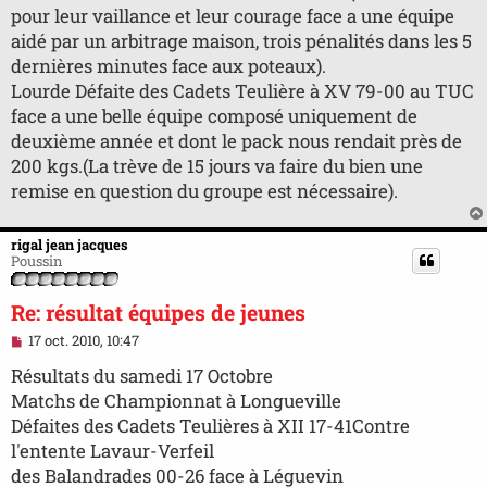
n
pour leur vaillance et leur courage face a une équipe
l
u
aidé par un arbitrage maison, trois pénalités dans les 5
dernières minutes face aux poteaux).
Lourde Défaite des Cadets Teulière à XV 79-00 au TUC
face a une belle équipe composé uniquement de
deuxième année et dont le pack nous rendait près de
200 kgs.(La trève de 15 jours va faire du bien une
remise en question du groupe est nécessaire).
rigal jean jacques
Poussin
Re: résultat équipes de jeunes
M
17 oct. 2010, 10:47
e
s
Résultats du samedi 17 Octobre
s
Matchs de Championnat à Longueville
a
g
Défaites des Cadets Teulières à XII 17-41Contre
e
l'entente Lavaur-Verfeil
n
o
des Balandrades 00-26 face à Léguevin
n