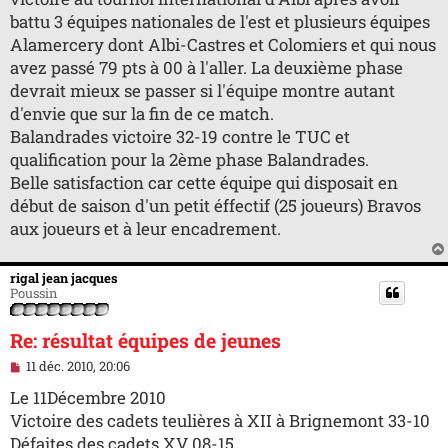
battu 3 équipes nationales de l'est et plusieurs équipes
Alamercery dont Albi-Castres et Colomiers et qui nous
avez passé 79 pts à 00 à l'aller. La deuxième phase
devrait mieux se passer si l'équipe montre autant
d'envie que sur la fin de ce match.
Balandrades victoire 32-19 contre le TUC et
qualification pour la 2ème phase Balandrades.
Belle satisfaction car cette équipe qui disposait en
début de saison d'un petit éffectif (25 joueurs) Bravos
aux joueurs et à leur encadrement.
rigal jean jacques
Poussin
Re: résultat équipes de jeunes
M
11 déc. 2010, 20:06
e
s
Le 11Décembre 2010
s
Victoire des cadets teulières à XII à Brignemont 33-10
a
g
Défaites des cadets XV 08-15