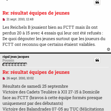
o
n
l
Re: résultat équipes de jeunes
u
M
21 sept. 2010, 12:48
e
s
Les Reichels B jouaient bien au FCTT mais ils ont
s
perdus 20 à 15 avec 4 essais qui leur ont été refusés :
a
g
De quoi dégouter les jeunes surtout que les joueurs du
e
FCTT ont reconnu que certains étaient valables.
n
o
n
l
rigal jean jacques
u
Poussin
Re: résultat équipes de jeunes
M
26 sept. 2010, 10:02
e
s
Résultats de samedi 25 septembre
s
Victoire des Cadets Teulière à XII 27-15 à Domicile
a
g
face au FCTT (bravos à cette équipe formés presque
e
uniquement par des débutants)
n
o
Victoire des Balandrades 07-05 au TUC (félicitations