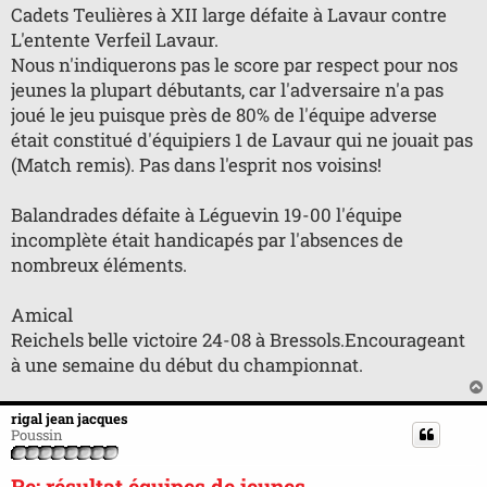
o
Cadets Teulières à XII large défaite à Lavaur contre
n
L'entente Verfeil Lavaur.
l
u
Nous n'indiquerons pas le score par respect pour nos
jeunes la plupart débutants, car l'adversaire n'a pas
joué le jeu puisque près de 80% de l'équipe adverse
était constitué d'équipiers 1 de Lavaur qui ne jouait pas
(Match remis). Pas dans l'esprit nos voisins!
Balandrades défaite à Léguevin 19-00 l'équipe
incomplète était handicapés par l'absences de
nombreux éléments.
Amical
Reichels belle victoire 24-08 à Bressols.Encourageant
à une semaine du début du championnat.
rigal jean jacques
Poussin
Re: résultat équipes de jeunes