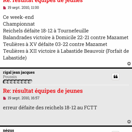
M
19 sept. 2010, 11:00
e
s
Ce week-end
s
Championnat
a
g
Reichels défaite 18-12 à Tournefeuille
e
Balandrades victoire à Domicile 22-21 contre Mazamet
n
o
Teulières à XV défaite 03-22 contre Mazamet
n
Teulières à XII victoire à Labastide Beauvoir (Forfait de
l
u
Labastide)
rigal jean jacques
Poussin
Re: résultat équipes de jeunes
M
19 sept. 2010, 16:57
e
s
erreur défaite des reichels 18-12 au FCTT
s
a
g
e
n
négus