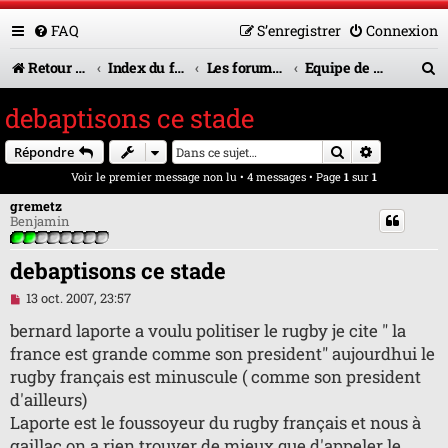
FAQ
S’enregistrer
Connexion
R
Retour vers le site U.A.G.R.
Index du forum
Les forums en service
Equipe de France
e
debaptisons ce stade
c
Rechercher
Recherche 
Répondre
h
Voir le premier message non lu
• 4 messages • Page
1
sur
1
e
gremetz
r
Benjamin
c
debaptisons ce stade
h
M
13 oct. 2007, 23:57
e
e
s
bernard laporte a voulu politiser le rugby je cite " la
s
r
france est grande comme son president" aujourdhui le
a
g
rugby français est minuscule ( comme son president
e
d'ailleurs)
n
o
Laporte est le foussoyeur du rugby français et nous à
n
gaillac on a rien trouver de mieux que d'appeler le
l