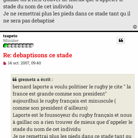
u
stade du nom de cet individu
Je ne remettrai plus les pieds dans ce stade tant qu il
ne sera pas debaptisé
tsapeto
Minime
Re: debaptisons ce stade
M
14 oct. 2007, 09:40
e
s
s
gremetz a écrit :
a
g
bernard laporte a voulu politiser le rugby je cite " la
e
france est grande comme son president"
n
o
aujourdhui le rugby français est minuscule (
n
comme son president d'ailleurs)
l
u
Laporte est le foussoyeur du rugby français et nous
à gaillac on a rien trouver de mieux que d'appeler le
stade du nom de cet individu
Je ne remettrai plus les pieds dans ce stade tant qu