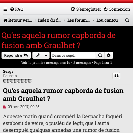
FAQ
S’enregistrer
Connexion
R
Retour vers le site U.A.G.R.
Index du forum
Les forums en service
Lou cantou
e
Qu’es aquela rumor capborda de
c
fusion amb Graulhet ?
h
Rechercher
Recherche 
Répondre
e
Voir le premier message non lu
• 2 messages • Page
1
sur
1
r
Sergi
c
Poussin
h
Qu’es aquela rumor capborda de fusion
e
amb Graulhet ?
r
M
09 avr. 2007, 09:25
e
s
Aqueste matin quand crompèri la Despacha foguèri
s
estabosit de veire, o puslèu de legir, que i auriá
a
g
desempuèi qualquas annadas una rumor de fusion
e