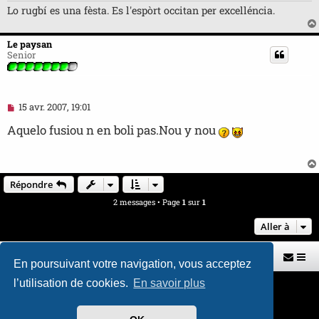
Lo rugbí es una fèsta. Es l'espòrt occitan per excelléncia.
Le paysan
Senior
M
15 avr. 2007, 19:01
e
s
Aquelo fusiou n en boli pas.Nou y nou
s
a
g
e
n
Répondre
o
n
2 messages • Page
1
sur
1
l
u
Aller à
Retour vers le site U.A.G.R.
Index du forum
En poursuivant votre navigation, vous acceptez
l’utilisation de cookies.
En savoir plus
Développé par
phpBB
® Forum Software © phpBB Limited
Traduit par
phpBB-fr.com
Style par
H. DREUILHE avec l'aide de CABOT