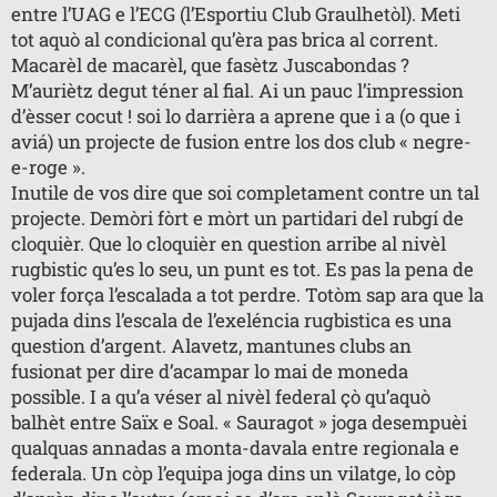
entre l’UAG e l’ECG (l’Esportiu Club Graulhetòl). Meti
n
o
tot aquò al condicional qu’èra pas brica al corrent.
n
Macarèl de macarèl, que fasètz Juscabondas ?
l
u
M’auriètz degut téner al fial. Ai un pauc l’impression
d’èsser cocut ! soi lo darrièra a aprene que i a (o que i
aviá) un projecte de fusion entre los dos club « negre-
e-roge ».
Inutile de vos dire que soi completament contre un tal
projecte. Demòri fòrt e mòrt un partidari del rubgí de
cloquièr. Que lo cloquièr en question arribe al nivèl
rugbistic qu’es lo seu, un punt es tot. Es pas la pena de
voler força l’escalada a tot perdre. Totòm sap ara que la
pujada dins l’escala de l’exeléncia rugbistica es una
question d’argent. Alavetz, mantunes clubs an
fusionat per dire d’acampar lo mai de moneda
possible. I a qu’a véser al nivèl federal çò qu’aquò
balhèt entre Saïx e Soal. « Sauragot » joga desempuèi
qualquas annadas a monta-davala entre regionala e
federala. Un còp l’equipa joga dins un vilatge, lo còp