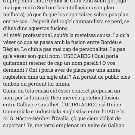
d’aprèp dins l’autre (emai se d’ara enlà Sauragot jòga
mai que mai a Soal ont las intallacions son plan
melhora), çò que fa que los suportaires sabon pas plan
ont ne son. L’esperit del rugbí campanilista se perd, se
diluís dins aquestas fusions.
Al nivèl professional, aquò’s la meteissa causa. I a qu’a
véser çò que se passa amb la fusion entre Bordèu e
Bèglas. Lo club a pas mai cap de personalitat. I a pas
qu’a véser son quiti nom : USBCABBG ! Qual poriá
quitament retener de cap un nom parelh ! O vos
demandi ? Ont i poriá aver de plaça per una anma
rugbistica dins un sigle atal ? An perdut de public eles
tanben en perdent lor anma.
Coma en tota causa cal èsser concret prepausa un
nom per la futura (e Dieu mercés ipotetica) fusion
entre Galhac e Graulhet : l’UCIRUAGECG siá Union
Comerciala e Industriala Rugbistica entre l’UAG e lo
ECG. Nòstre-Sénher l’Ovalia, çò que siem oblijat de
suportar ! Tè, me torni emplenar un veire de Galhac !