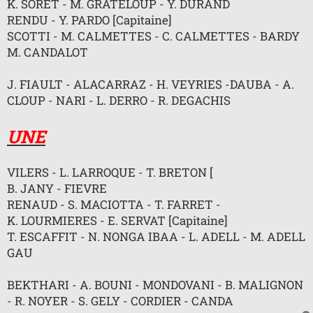
K. SORET - M. GRATELOUP - Y. DURAND
n
l
RENDU - Y. PARDO [Capitaine]
u
SCOTTI - M. CALMETTES - C. CALMETTES - BARDY
M. CANDALOT
J. FIAULT - ALACARRAZ - H. VEYRIES -DAUBA - A.
CLOUP - NARI - L. DERRO - R. DEGACHIS
UNE
VILERS - L. LARROQUE - T. BRETON [
B. JANY - FIEVRE
RENAUD - S. MACIOTTA - T. FARRET -
K. LOURMIERES - E. SERVAT [Capitaine]
T. ESCAFFIT - N. NONGA IBAA - L. ADELL - M. ADELL
GAU
BEKTHARI - A. BOUNI - MONDOVANI - B. MALIGNON
- R. NOYER - S. GELY - CORDIER - CANDA