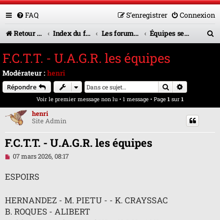
FAQ
S’enregistrer
Connexion
R
Retour vers le site U.A.G.R.
Index du forum
Les forums en service
Équipes seniors
e
F.C.T.T. - U.A.G.R. les équipes
c
Modérateur :
henri
h
Rechercher
Recherche 
Répondre
e
Voir le premier message non lu
• 1 message • Page
1
sur
1
r
henri
Site Admin
c
h
F.C.T.T. - U.A.G.R. les équipes
e
M
07 mars 2026, 08:17
e
r
s
ESPOIRS
s
a
g
HERNANDEZ - M. PIETU - - K. CRAYSSAC
e
n
B. ROQUES - ALIBERT
o