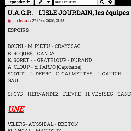
Rechercher
Recherche
Répondre
U.A.G.R. - L'ISLE JOURDAIN, les équipes
M
par
henri
»
27 févr. 2026, 21:53
e
s
ESPOIRS
s
a
g
BOUNI - M. PIETU - CRAYSSAC
e
n
B. ROQUES - CANDA
o
K. SORET - - GRATELOUP - DURAND
n
l
A. CLOUP - Y. PARDO [Capitaine]
u
SCOTTI - L. DERRO - C. CALMETTES - J. GAUDIN
GAU
St CYR - HERNANDEZ - FIEVRE - H. VEYRIES - CA
UNE
VILERS- AUSSIBAL - BRETON
BLANCAL - MACIOTTA