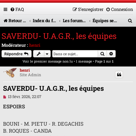
FAQ
S’enregistrer
Connexion
R
Retour vers le site U.A.G.R.
Index du forum
Les forums en service
Équipes seniors
e
SAVERDU- U.A.G.R., les équipes
c
Modérateur :
henri
h
Rechercher
Recherche 
Répondre
e
Voir le premier message non lu
• 1 message • Page
1
sur
1
r
henri
Site Admin
c
h
SAVERDU- U.A.G.R., les équipes
e
M
13 févr. 2026, 22:07
e
r
s
ESPOIRS
s
a
g
BOUNI - M. PIETU - R. DEGACHIS
e
n
B. ROQUES - CANDA
o