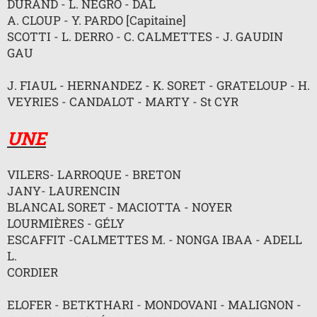
DURAND - L. NEGRO - DAL
n
l
A. CLOUP - Y. PARDO [Capitaine]
u
SCOTTI - L. DERRO - C. CALMETTES - J. GAUDIN
GAU
J. FIAUL - HERNANDEZ - K. SORET - GRATELOUP - H.
VEYRIES - CANDALOT - MARTY - St CYR
UNE
VILERS- LARROQUE - BRETON
JANY- LAURENCIN
BLANCAL SORET - MACIOTTA - NOYER
LOURMIÈRES - GÉLY
ESCAFFIT -CALMETTES M. - NONGA IBAA - ADELL
L.
CORDIER
ELOFER - BETKTHARI - MONDOVANI - MALIGNON -