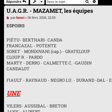
Rechercher
Recherche
Répondre
U.A.G.R. - MAZAMET, les équipes
M
par
henri
»
06 févr. 2026, 22:53
e
s
ESPOIRS
s
a
g
PIÉTU- BEKTHARI- CANDA
e
n
FRANCAZAL - POTENTE
o
SORET - MONDOVANI (cap.) - GRATELOUP
n
l
CLOUP R. - PARDO
u
MARTY - DERRO - CALMETTE C. -GAUDIN
CANDALOT
FIAULT - RAYNAUD - NEGRO LU. - DURAND -DAL - 
UNE
VILERS- AUSSIBAL - BRETON
JANY - ALIBERT