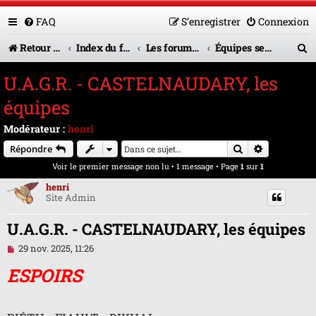
FAQ
S’enregistrer
Connexion
R
Retour vers le site U.A.G.R.
Index du forum
Les forums en service
Équipes seniors
e
U.A.G.R. - CASTELNAUDARY, les
c
équipes
h
Modérateur :
henri
e
Rechercher
Recherche 
Répondre
r
Voir le premier message non lu
• 1 message • Page
1
sur
1
c
henri
Site Admin
h
e
U.A.G.R. - CASTELNAUDARY, les équipes
r
M
29 nov. 2025, 11:26
e
s
ESPOIRS
s
a
g
e