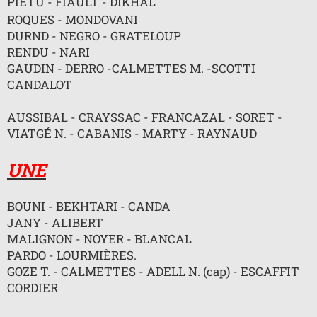
PIÉTU - FIAULT - DIKHAL
n
o
ROQUES - MONDOVANI
n
DURND - NEGRO - GRATELOUP
l
u
RENDU - NARI
GAUDIN - DERRO -CALMETTES M. -SCOTTI
CANDALOT
AUSSIBAL - CRAYSSAC - FRANCAZAL - SORET -
VIATGÉ N. - CABANIS - MARTY - RAYNAUD
UNE
BOUNI - BEKHTARI - CANDA
JANY - ALIBERT
MALIGNON - NOYER - BLANCAL
PARDO - LOURMIÈRES.
GOZE T. - CALMETTES - ADELL N. (cap) - ESCAFFIT
CORDIER