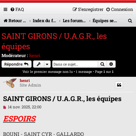
FAQ
S’enregistrer
Connexion
R
Retour vers le site U.A.G.R.
Index du forum
Les forums en service
Équipes seniors
e
SAINT GIRONS / U.A.G.R., les
c
équipes
h
Modérateur :
henri
e
Rechercher
Recherche 
Répondre
r
Voir le premier message non lu
• 1 message • Page
1
sur
1
c
henri
Site Admin
h
e
SAINT GIRONS / U.A.G.R., les équipes
r
M
14 nov. 2025, 22:00
e
s
ESPOIRS
s
a
g
BOUNI - SAINT CYR - GALLARDO
e