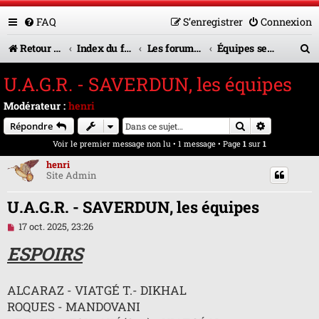
FAQ
S’enregistrer
Connexion
R
Retour vers le site U.A.G.R.
Index du forum
Les forums en service
Équipes seniors
e
U.A.G.R. - SAVERDUN, les équipes
c
Modérateur :
henri
h
Rechercher
Recherche 
Répondre
e
Voir le premier message non lu
• 1 message • Page
1
sur
1
r
henri
Site Admin
c
h
U.A.G.R. - SAVERDUN, les équipes
e
M
17 oct. 2025, 23:26
e
r
s
ESPOIRS
s
a
g
ALCARAZ - VIATGÉ T.- DIKHAL
e
n
ROQUES - MANDOVANI
o