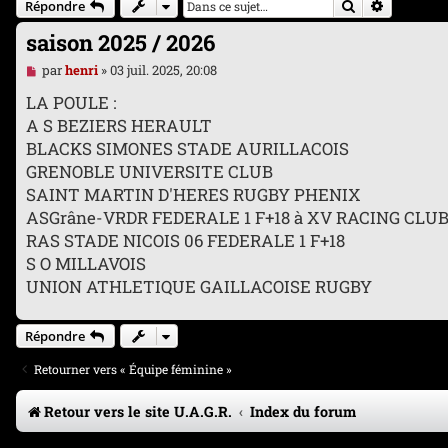
Rechercher
Recherche
Répondre
saison 2025 / 2026
M
par
henri
»
03 juil. 2025, 20:08
e
s
LA POULE :
s
A S BEZIERS HERAULT
a
g
BLACKS SIMONES STADE AURILLACOIS
e
GRENOBLE UNIVERSITE CLUB
n
o
SAINT MARTIN D'HERES RUGBY PHENIX
n
ASGrâne-VRDR FEDERALE 1 F+18 à XV RACING CL
l
u
RAS STADE NICOIS 06 FEDERALE 1 F+18
S O MILLAVOIS
UNION ATHLETIQUE GAILLACOISE RUGBY
Répondre
Retourner vers « Équipe féminine »
Retour vers le site U.A.G.R.
Index du forum