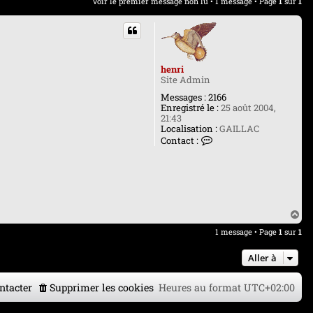
Voir le premier message non lu
• 1 message • Page
1
sur
1
henri
Site Admin
Messages :
2166
Enregistré le :
25 août 2004,
21:43
Localisation :
GAILLAC
C
Contact :
o
n
t
a
c
t
e
H
r
a
1 message • Page
1
sur
1
h
u
e
t
n
Aller à
r
i
ntacter
Supprimer les cookies
Heures au format
UTC+02:00