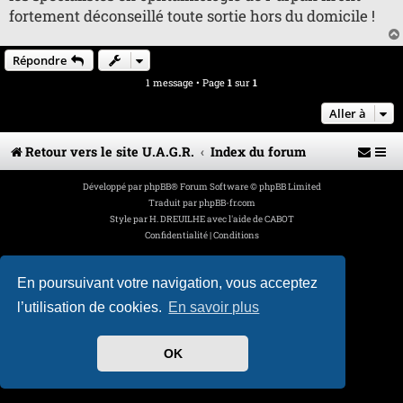
n
fortement déconseillé toute sortie hors du domicile !
l
u
Répondre
1 message • Page
1
sur
1
Aller à
Retour vers le site U.A.G.R.
Index du forum
Développé par
phpBB
® Forum Software © phpBB Limited
Traduit par
phpBB-fr.com
Style par
H. DREUILHE avec l'aide de CABOT
Confidentialité
|
Conditions
En poursuivant votre navigation, vous acceptez
l’utilisation de cookies.
En savoir plus
OK