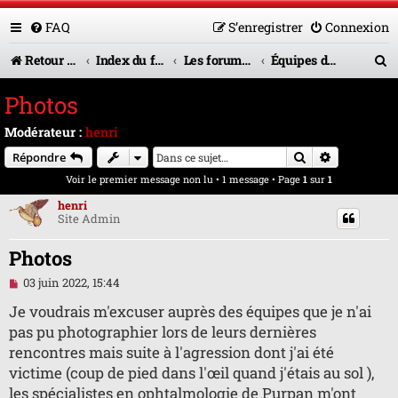
FAQ
S’enregistrer
Connexion
R
Retour vers le site U.A.G.R.
Index du forum
Les forums en service
Équipes de jeunes
e
Photos
c
Modérateur :
henri
h
Rechercher
Recherche 
Répondre
e
Voir le premier message non lu
• 1 message • Page
1
sur
1
r
henri
Site Admin
c
h
Photos
e
M
03 juin 2022, 15:44
e
r
s
Je voudrais m'excuser auprès des équipes que je n'ai
s
pas pu photographier lors de leurs dernières
a
g
rencontres mais suite à l'agression dont j'ai été
e
victime (coup de pied dans l'œil quand j'étais au sol ),
n
o
les spécialistes en ophtalmologie de Purpan m'ont