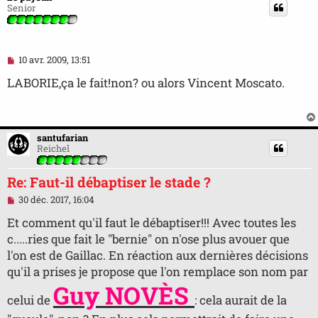
Senior
M
10 avr. 2009, 13:51
e
s
LABORIE,ça le fait!non? ou alors Vincent Moscato.
s
a
g
e
n
santufarian
o
Reichel
n
l
u
Re: Faut-il débaptiser le stade ?
M
30 déc. 2017, 16:04
e
s
Et comment qu'il faut le débaptiser!!! Avec toutes les
s
c.....ries que fait le "bernie" on n'ose plus avouer que
a
g
l'on est de Gaillac. En réaction aux dernières décisions
e
qu'il a prises je propose que l'on remplace son nom par
n
o
Guy NOVÈS
n
celui de
: cela aurait de la
l
u