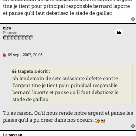
s
tine je tient pour principal responsble bernard laporte
a
g
et panse qu'il faut debatisez le stade de gaillac
e
n
o
nico
n
Poussin
l
u
M
09 sept. 2007, 20:05
e
s
s
tsapeto a écrit :
a
g
oh lendemain de sete cuissante defette contre
e
l'argent tine je tient pour principal responsble
n
o
bernard laporte et panse qu'il faut debatisez le
n
stade de gaillac
l
u
Tu as raison. Qu'il nous rende notre argent et panse les
plaies qu'il a pu créer dans nos coeurs.
Le paysan