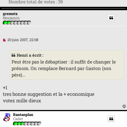
Nombre total de votes :
39
gremetz
Benjamin
M
20 juin 2007, 22:08
e
s
s
Henri a écrit :
a
g
Peut être pas le débaptiser : il suffit de changer le
e
prénom. On remplace Bernard par Gaston (son
n
o
père)...
n
l
u
+1
tres bonne suggestion et la + economique
votez mille dieux
Rantanplan
Cadet