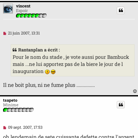
vincent
Espoir
M
21 juin 2007, 13:31
e
s
s
Rantanplan a écrit :
a
g
Pour le nom du stade , je vote aussi pour Bambuck
e
mais ...ne lui apportez pas de la biere le jour de l
n
o
inauguration
n
l
u
Il ne boit plus, ni ne fume plus ...............
tsapeto
Minime
M
09 sept. 2007, 17:53
e
s
oh lendemain de sete cuissante defette contre l'argent