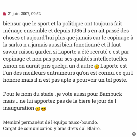
M
21 juin 2007, 09:52
e
s
biensur que le sport et la politique ont toujours fait
s
ménage ensemble et depuis 1936 il s en ait passé des
a
g
choses et aujourd'hui plus que jamais car le copinage à
e
la sarko n a jamais aussi bien fonctionné et il faut
n
o
savoir raison garder, si Laporte a été recruté c est par
n
copinage et non pas pour ses qualités intellectuelles
l
u
,sinon on aurait pris quelqu un d autre
Laporte est
l'un des meilleurs entraineurs qu'on est connu, ce qui l
honore mais il n est pas apte à pourvoir un tel poste.
Pour le nom du stade , je vote aussi pour Bambuck
mais ...ne lui apportez pas de la biere le jour de l
inauguration
Membré permanént dé l'équipo tsuco-boundo.
Cargat dé comunicatioù y bras drets dal Blairo.