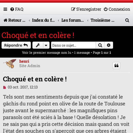
FAQ
S’enregistrer
Connexion
R
Retour vers le site U.A.G.R.
Index du forum
Les forums en service
Troisième mi-temps
e
Choqué et en colère !
c
Rechercher
Recherche 
Répondre
h
Voir le premier message non lu
• 1 message • Page
1
sur
1
e
henri
r
Site Admin
c
Choqué et en colère !
h
M
03 oct. 2017, 12:13
e
e
s
Tels sont mes sentiments depuis que j'ai constaté le
s
r
gâchis du rond point en olive de la route de Toulouse
a
g
juste avant le supermarché : les magnifiques pins
e
parasols ont été sciés à la base ! Quelle désolation ! Je
n
o
ne sais pas qui a pris cette décision mais quand on voit
n
l'état des souches on s'aperçoit que ces arbres étaient
l