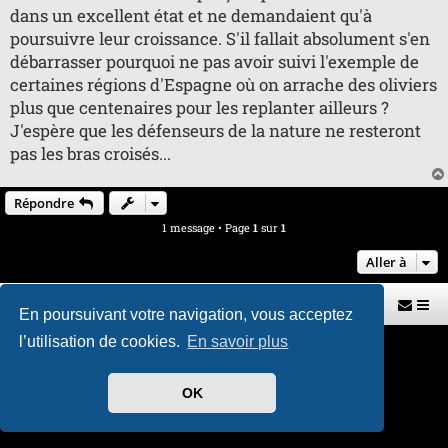
u
dans un excellent état et ne demandaient qu'à
poursuivre leur croissance. S'il fallait absolument s'en
débarrasser pourquoi ne pas avoir suivi l'exemple de
certaines régions d'Espagne où on arrache des oliviers
plus que centenaires pour les replanter ailleurs ?
J'espère que les défenseurs de la nature ne resteront
pas les bras croisés...
Répondre
1 message • Page
1
sur
1
Aller à
Retour vers le site U.A.G.R.
Index du forum
En poursuivant votre navigation, vous acceptez
l’utilisation de cookies.
En savoir plus
Développé par
phpBB
® Forum Software © phpBB Limited
Traduit par
phpBB-fr.com
Style par
H. DREUILHE avec l'aide de CABOT
OK
Confidentialité
|
Conditions