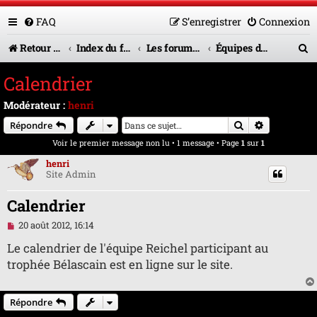
FAQ
S’enregistrer
Connexion
R
Retour vers le site U.A.G.R.
Index du forum
Les forums en service
Équipes de jeunes
e
Calendrier
c
Modérateur :
henri
h
Rechercher
Recherche 
Répondre
e
Voir le premier message non lu
• 1 message • Page
1
sur
1
r
henri
Site Admin
c
h
Calendrier
e
M
20 août 2012, 16:14
e
r
s
Le calendrier de l'équipe Reichel participant au
s
trophée Bélascain est en ligne sur le site.
a
g
e
n
Répondre
o