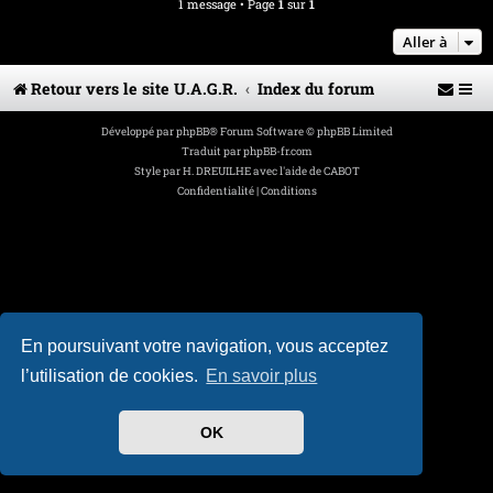
n
1 message • Page
1
sur
1
l
u
Aller à
Retour vers le site U.A.G.R.
Index du forum
Développé par
phpBB
® Forum Software © phpBB Limited
Traduit par
phpBB-fr.com
Style par
H. DREUILHE avec l'aide de CABOT
Confidentialité
|
Conditions
En poursuivant votre navigation, vous acceptez
l’utilisation de cookies.
En savoir plus
OK