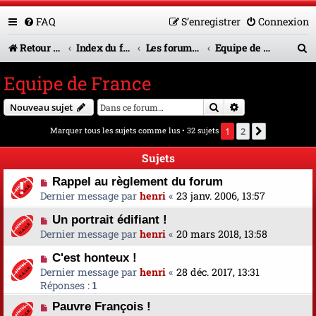
FAQ
S’enregistrer
Connexion
R
Retour vers le site U.A.G.R.
Index du forum
Les forums en service
Equipe de France
e
Equipe de France
c
Rechercher
Recherche avanc
Nouveau sujet
h
Marquer tous les sujets comme lus
• 32 sujets
1
2
Suivante
e
r
Sujets
c
Rappel au règlement du forum
Dernier message par
henri
«
23 janv. 2006, 13:57
h
Un portrait édifiant !
e
Dernier message par
henri
«
20 mars 2018, 13:58
r
C'est honteux !
Dernier message par
henri
«
28 déc. 2017, 13:31
Réponses :
1
Pauvre François !