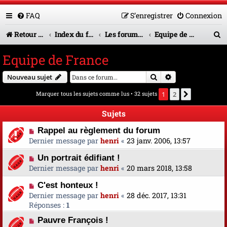
FAQ
S’enregistrer
Connexion
R
Retour vers le site U.A.G.R.
Index du forum
Les forums en service
Equipe de France
e
Equipe de France
c
Rechercher
Recherche avanc
Nouveau sujet
h
Marquer tous les sujets comme lus
• 32 sujets
1
2
Suivante
e
r
Sujets
c
Rappel au règlement du forum
Dernier message par
henri
«
23 janv. 2006, 13:57
h
Un portrait édifiant !
e
Dernier message par
henri
«
20 mars 2018, 13:58
r
C'est honteux !
Dernier message par
henri
«
28 déc. 2017, 13:31
Réponses :
1
Pauvre François !