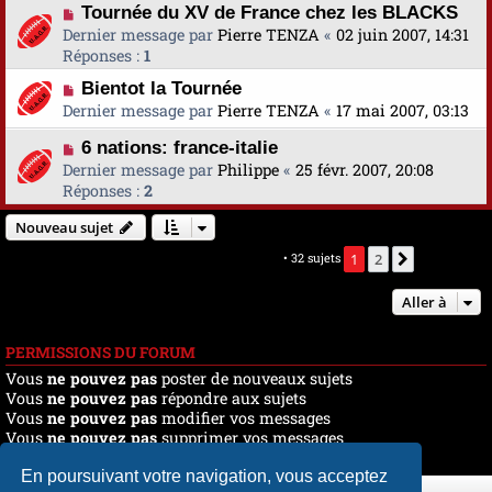
Tournée du XV de France chez les BLACKS
Dernier message par
Pierre TENZA
«
02 juin 2007, 14:31
Réponses :
1
Bientot la Tournée
Dernier message par
Pierre TENZA
«
17 mai 2007, 03:13
6 nations: france-italie
Dernier message par
Philippe
«
25 févr. 2007, 20:08
Réponses :
2
Nouveau sujet
Marquer tous les sujets comme lus
• 32 sujets
1
2
Suivante
Aller à
PERMISSIONS DU FORUM
Vous
ne pouvez pas
poster de nouveaux sujets
Vous
ne pouvez pas
répondre aux sujets
Vous
ne pouvez pas
modifier vos messages
Vous
ne pouvez pas
supprimer vos messages
Vous
ne pouvez pas
joindre des fichiers
En poursuivant votre navigation, vous acceptez