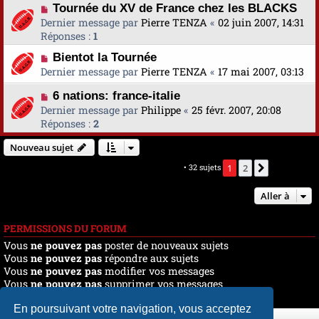
Tournée du XV de France chez les BLACKS
Dernier message par
Pierre TENZA
«
02 juin 2007, 14:31
Réponses :
1
Bientot la Tournée
Dernier message par
Pierre TENZA
«
17 mai 2007, 03:13
6 nations: france-italie
Dernier message par
Philippe
«
25 févr. 2007, 20:08
Réponses :
2
Nouveau sujet
Marquer tous les sujets comme lus
• 32 sujets
1
2
Suivante
Aller à
PERMISSIONS DU FORUM
Vous
ne pouvez pas
poster de nouveaux sujets
Vous
ne pouvez pas
répondre aux sujets
Vous
ne pouvez pas
modifier vos messages
Vous
ne pouvez pas
supprimer vos messages
Vous
ne pouvez pas
joindre des fichiers
En poursuivant votre navigation, vous acceptez