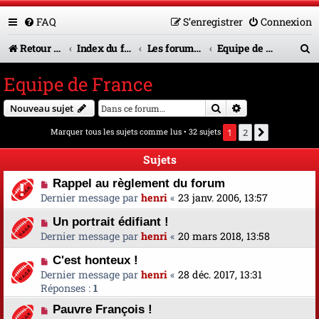
FAQ
S’enregistrer
Connexion
R
Retour vers le site U.A.G.R.
Index du forum
Les forums en service
Equipe de France
e
Equipe de France
c
Rechercher
Recherche avanc
Nouveau sujet
h
Marquer tous les sujets comme lus
• 32 sujets
1
2
Suivante
e
r
Sujets
c
Rappel au règlement du forum
Dernier message par
henri
«
23 janv. 2006, 13:57
h
Un portrait édifiant !
e
Dernier message par
henri
«
20 mars 2018, 13:58
r
C'est honteux !
Dernier message par
henri
«
28 déc. 2017, 13:31
Réponses :
1
Pauvre François !