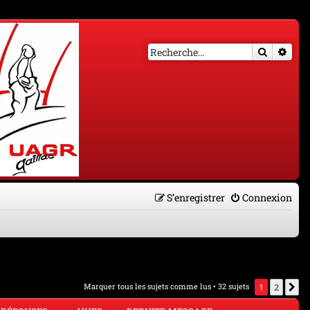
Recherch
Rech
S’enregistrer
Connexion
Marquer tous les sujets comme lus
• 32 sujets
1
2
S