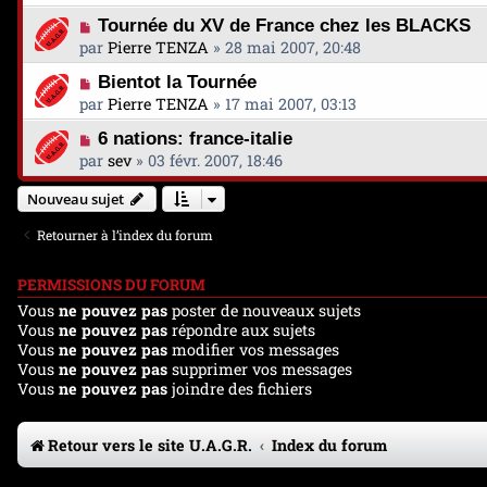
Tournée du XV de France chez les BLACKS
par
Pierre TENZA
»
28 mai 2007, 20:48
Bientot la Tournée
par
Pierre TENZA
»
17 mai 2007, 03:13
6 nations: france-italie
par
sev
»
03 févr. 2007, 18:46
Nouveau sujet
Retourner à l’index du forum
PERMISSIONS DU FORUM
Vous
ne pouvez pas
poster de nouveaux sujets
Vous
ne pouvez pas
répondre aux sujets
Vous
ne pouvez pas
modifier vos messages
Vous
ne pouvez pas
supprimer vos messages
Vous
ne pouvez pas
joindre des fichiers
Retour vers le site U.A.G.R.
Index du forum