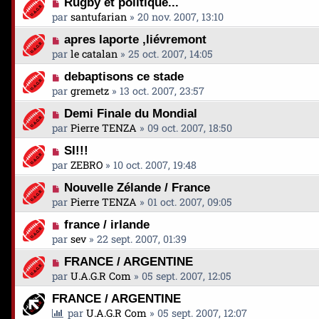
Rugby et politique...
par
santufarian
»
20 nov. 2007, 13:10
apres laporte ,liévremont
par
le catalan
»
25 oct. 2007, 14:05
debaptisons ce stade
par
gremetz
»
13 oct. 2007, 23:57
Demi Finale du Mondial
par
Pierre TENZA
»
09 oct. 2007, 18:50
SI!!!
par
ZEBRO
»
10 oct. 2007, 19:48
Nouvelle Zélande / France
par
Pierre TENZA
»
01 oct. 2007, 09:05
france / irlande
par
sev
»
22 sept. 2007, 01:39
FRANCE / ARGENTINE
par
U.A.G.R Com
»
05 sept. 2007, 12:05
FRANCE / ARGENTINE
par
U.A.G.R Com
»
05 sept. 2007, 12:07