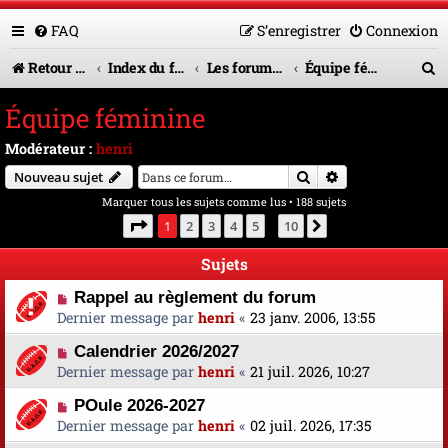
FAQ
S’enregistrer
Connexion
R
Retour vers le site U.A.G.R.
Index du forum
Les forums en service
Équipe féminine
e
Équipe féminine
c
Modérateur :
henri
h
Rechercher
Recherche avanc
Nouveau sujet
e
Marquer tous les sujets comme lus
• 188 sujets
r
Page
1
sur
10
1
2
3
4
5
10
Suivante
…
c
Sujets
h
Rappel au règlement du forum
e
Dernier message par
henri
«
23 janv. 2006, 13:55
r
Calendrier 2026/2027
Dernier message par
henri
«
21 juil. 2026, 10:27
POule 2026-2027
Dernier message par
henri
«
02 juil. 2026, 17:35