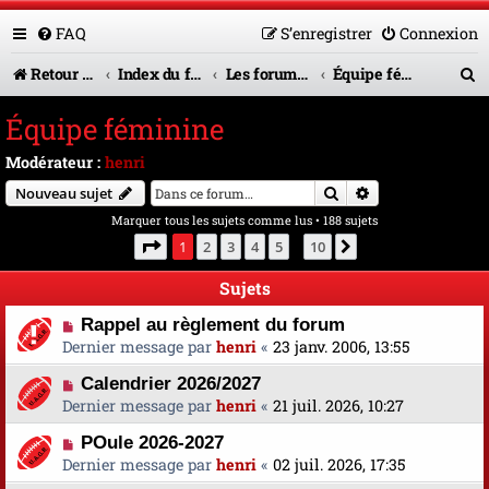
FAQ
S’enregistrer
Connexion
R
Retour vers le site U.A.G.R.
Index du forum
Les forums en service
Équipe féminine
e
Équipe féminine
c
Modérateur :
henri
h
Rechercher
Recherche avanc
Nouveau sujet
e
Marquer tous les sujets comme lus
• 188 sujets
r
Page
1
sur
10
1
2
3
4
5
10
Suivante
…
c
Sujets
h
Rappel au règlement du forum
e
Dernier message par
henri
«
23 janv. 2006, 13:55
r
Calendrier 2026/2027
Dernier message par
henri
«
21 juil. 2026, 10:27
POule 2026-2027
Dernier message par
henri
«
02 juil. 2026, 17:35