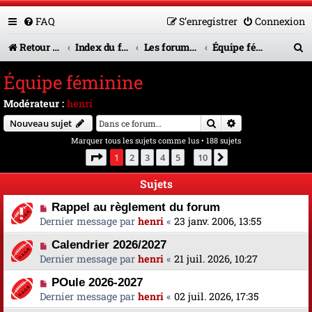
FAQ
S’enregistrer
Connexion
R
Retour vers le site U.A.G.R.
Index du forum
Les forums en service
Équipe féminine
e
Équipe féminine
c
Modérateur :
henri
h
Rechercher
Recherche avanc
Nouveau sujet
e
Marquer tous les sujets comme lus
• 188 sujets
r
Page
1
sur
10
1
2
3
4
5
10
Suivante
…
c
Sujets
h
Rappel au règlement du forum
e
Dernier message par
henri
«
23 janv. 2006, 13:55
r
Calendrier 2026/2027
Dernier message par
henri
«
21 juil. 2026, 10:27
POule 2026-2027
Dernier message par
henri
«
02 juil. 2026, 17:35