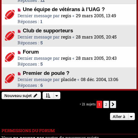
Réponses :
12
Une équipe de vétérans à l'UAG ?
Dernier message par
regis
«
29 mars 2005, 13:49
Réponses :
1
Club de supporteurs
Dernier message par
regis
«
28 mars 2005, 20:45
Réponses :
5
Forum
Dernier message par
regis
«
28 mars 2005, 20:43
Réponses :
5
Premier de poule ?
Dernier message par
placide
«
08 déc. 2004, 13:06
Réponses :
6
Nouveau sujet
Marquer tous les sujets comme lus
• 21 sujets
1
2
Suivante
Aller à
PERMISSIONS DU FORUM
Vous
ne pouvez pas
poster de nouveaux sujets