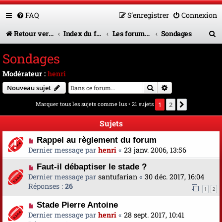
FAQ
S’enregistrer
Connexion
R
Retour vers le site U.A.G.R.
Index du forum
Les forums en service
Sondages
e
Sondages
c
Modérateur :
henri
h
Rechercher
Recherche avanc
Nouveau sujet
e
Marquer tous les sujets comme lus
• 21 sujets
1
2
Suivante
r
Sujets
c
Rappel au règlement du forum
h
Dernier message par
henri
«
23 janv. 2006, 13:56
e
Faut-il débaptiser le stade ?
r
Dernier message par
santufarian
«
30 déc. 2017, 16:04
Réponses :
26
1
2
Stade Pierre Antoine
Dernier message par
henri
«
28 sept. 2017, 10:41