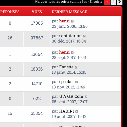
Marquer tous les sujets comme lus
• 21 sujets
1
2
S
RÉPONSES
VUES
DERNIER MESSAGE
D
par
henri
R
V
0
17005
e
23 janv. 2006, 13:56
r
é
u
D
par
santufarian
n
R
V
26
97867
e
30 déc. 2017, 16:04
p
e
i
r
é
u
e
o
s
n
D
par
henri
r
R
V
1
13664
p
e
i
e
28 sept. 2017, 10:41
m
n
e
r
é
u
e
o
s
D
par
Fanette
r
n
R
V
2
16036
s
s
e
13 janv. 2014, 15:35
p
e
m
i
s
n
r
é
u
e
e
a
e
D
par
speaker
o
s
n
R
V
2
14710
s
r
g
s
e
13 nov. 2012, 11:46
p
e
i
s
m
s
e
r
n
é
u
e
a
e
e
D
par
U.A.G.R Com
o
s
n
R
V
0
622
r
g
s
e
05 sept. 2007, 12:07
s
p
e
i
m
s
e
s
r
n
é
u
e
e
D
a
par
HARIRI
e
o
s
n
R
V
16
35854
r
s
e
g
19 août 2007, 19:12
s
p
e
i
m
s
s
r
n
e
é
u
e
e
a
e
n