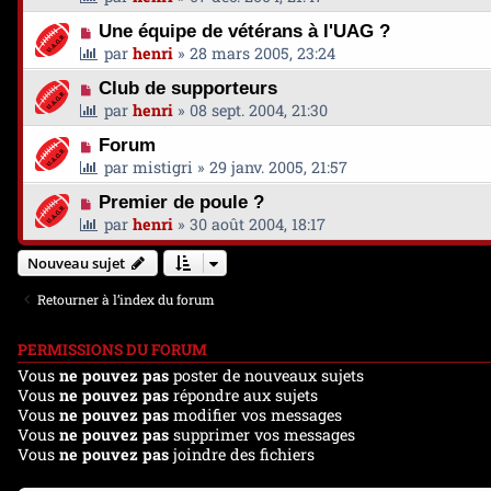
Une équipe de vétérans à l'UAG ?
par
henri
»
28 mars 2005, 23:24
Club de supporteurs
par
henri
»
08 sept. 2004, 21:30
Forum
par
mistigri
»
29 janv. 2005, 21:57
Premier de poule ?
par
henri
»
30 août 2004, 18:17
Nouveau sujet
Retourner à l’index du forum
PERMISSIONS DU FORUM
Vous
ne pouvez pas
poster de nouveaux sujets
Vous
ne pouvez pas
répondre aux sujets
Vous
ne pouvez pas
modifier vos messages
Vous
ne pouvez pas
supprimer vos messages
Vous
ne pouvez pas
joindre des fichiers