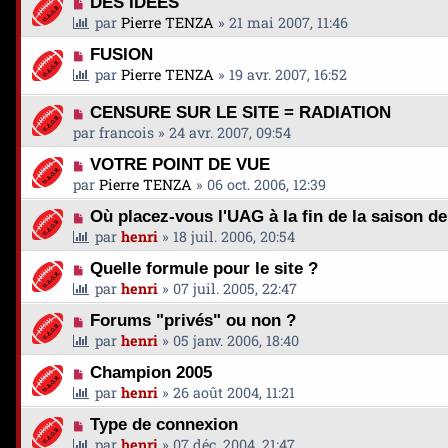
DES IDEES
par
Pierre TENZA
»
21 mai 2007, 11:46
FUSION
par
Pierre TENZA
»
19 avr. 2007, 16:52
CENSURE SUR LE SITE = RADIATION
par
francois
»
24 avr. 2007, 09:54
VOTRE POINT DE VUE
par
Pierre TENZA
»
06 oct. 2006, 12:39
Où placez-vous l'UAG à la fin de la saison d
par
henri
»
18 juil. 2006, 20:54
Quelle formule pour le site ?
par
henri
»
07 juil. 2005, 22:47
Forums "privés" ou non ?
par
henri
»
05 janv. 2006, 18:40
Champion 2005
par
henri
»
26 août 2004, 11:21
Type de connexion
par
henri
»
07 déc. 2004, 21:47