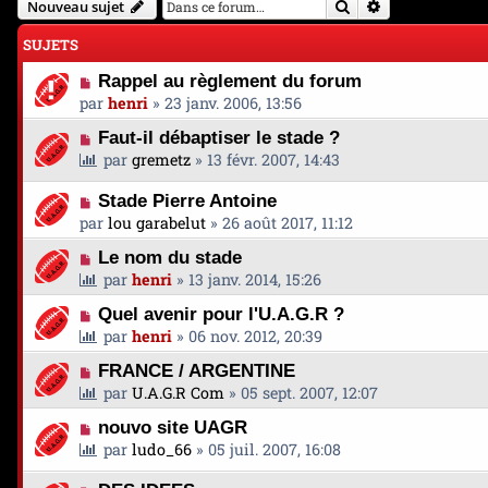
Rechercher
Recherche avan
Nouveau sujet
SUJETS
Rappel au règlement du forum
par
henri
»
23 janv. 2006, 13:56
Faut-il débaptiser le stade ?
par
gremetz
»
13 févr. 2007, 14:43
Stade Pierre Antoine
par
lou garabelut
»
26 août 2017, 11:12
Le nom du stade
par
henri
»
13 janv. 2014, 15:26
Quel avenir pour l'U.A.G.R ?
par
henri
»
06 nov. 2012, 20:39
FRANCE / ARGENTINE
par
U.A.G.R Com
»
05 sept. 2007, 12:07
nouvo site UAGR
par
ludo_66
»
05 juil. 2007, 16:08