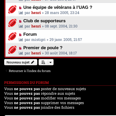
Une équipe de vétérans à l'UAG ?
par
henri
»
28 mars 2005, 23:24
Club de supporteurs
par
henri
»
08 sept. 2004, 21:30
Forum
par
mistigri
»
29 janv. 2005, 21:57
Premier de poule ?
par
henri
»
30 août 2004, 18:17
Nouveau sujet
Retourner à l’index du forum
PERMISSIONS DU FORUM
Vous
ne pouvez pas
poster de nouveaux sujets
Vous
ne pouvez pas
répondre aux sujets
Vous
ne pouvez pas
modifier vos messages
Vous
ne pouvez pas
supprimer vos messages
Vous
ne pouvez pas
joindre des fichiers