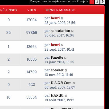
Marquer tous les sujets comme lus
• 21 sujets
1
2
S
RÉPONSES
VUES
DERNIER MESSAGE
D
par
henri
R
V
0
17004
e
23 janv. 2006, 13:56
r
é
u
D
par
santufarian
n
R
V
26
97865
e
30 déc. 2017, 16:04
p
e
i
r
é
u
e
o
s
n
D
par
henri
r
R
V
1
13664
p
e
i
e
28 sept. 2017, 10:41
m
n
e
r
é
u
e
o
s
D
par
Fanette
r
n
R
V
2
16036
s
s
e
13 janv. 2014, 15:35
p
e
m
i
s
n
r
é
u
e
e
a
e
D
par
speaker
o
s
n
R
V
2
14709
s
r
g
s
e
13 nov. 2012, 11:46
p
e
i
s
m
s
e
r
n
é
u
e
a
e
e
D
par
U.A.G.R Com
o
s
n
R
V
0
622
r
g
s
e
05 sept. 2007, 12:07
s
p
e
i
m
s
e
s
r
n
é
u
e
e
D
a
par
HARIRI
e
o
s
n
R
V
16
35854
r
s
e
g
19 août 2007, 19:12
s
p
e
i
m
s
s
r
n
e
é
u
e
e
a
e
n