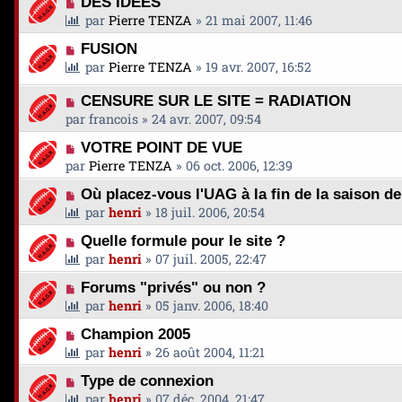
DES IDEES
par
Pierre TENZA
»
21 mai 2007, 11:46
FUSION
par
Pierre TENZA
»
19 avr. 2007, 16:52
CENSURE SUR LE SITE = RADIATION
par
francois
»
24 avr. 2007, 09:54
VOTRE POINT DE VUE
par
Pierre TENZA
»
06 oct. 2006, 12:39
Où placez-vous l'UAG à la fin de la saison d
par
henri
»
18 juil. 2006, 20:54
Quelle formule pour le site ?
par
henri
»
07 juil. 2005, 22:47
Forums "privés" ou non ?
par
henri
»
05 janv. 2006, 18:40
Champion 2005
par
henri
»
26 août 2004, 11:21
Type de connexion
par
henri
»
07 déc. 2004, 21:47