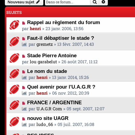
Rechercher
Recherche avan
Nouveau sujet
SUJETS
Rappel au règlement du forum
par
henri
»
23 janv. 2006, 13:56
Faut-il débaptiser le stade ?
par
gremetz
»
13 févr. 2007, 14:43
Stade Pierre Antoine
par
lou garabelut
»
26 août 2017, 11:12
Le nom du stade
par
henri
»
13 janv. 2014, 15:26
Quel avenir pour l'U.A.G.R ?
par
henri
»
06 nov. 2012, 20:39
FRANCE / ARGENTINE
par
U.A.G.R Com
»
05 sept. 2007, 12:07
nouvo site UAGR
par
ludo_66
»
05 juil. 2007, 16:08