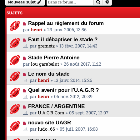
Rechercher
Recherche avan
Nouveau sujet
SUJETS
Rappel au règlement du forum
par
henri
»
23 janv. 2006, 13:56
Faut-il débaptiser le stade ?
par
gremetz
»
13 févr. 2007, 14:43
Stade Pierre Antoine
par
lou garabelut
»
26 août 2017, 11:12
Le nom du stade
par
henri
»
13 janv. 2014, 15:26
Quel avenir pour l'U.A.G.R ?
par
henri
»
06 nov. 2012, 20:39
FRANCE / ARGENTINE
par
U.A.G.R Com
»
05 sept. 2007, 12:07
nouvo site UAGR
par
ludo_66
»
05 juil. 2007, 16:08