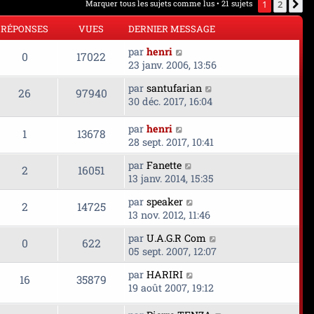
Marquer tous les sujets comme lus
• 21 sujets
1
2
S
RÉPONSES
VUES
DERNIER MESSAGE
D
par
henri
R
V
0
17022
e
23 janv. 2006, 13:56
r
é
u
D
par
santufarian
n
R
V
26
97940
e
30 déc. 2017, 16:04
p
e
i
r
é
u
e
o
s
n
D
par
henri
r
R
V
1
13678
p
e
i
e
28 sept. 2017, 10:41
m
n
e
r
é
u
e
o
s
D
par
Fanette
r
n
R
V
2
16051
s
s
e
13 janv. 2014, 15:35
p
e
m
i
s
n
r
é
u
e
e
a
e
D
par
speaker
o
s
n
R
V
2
14725
s
r
g
s
e
13 nov. 2012, 11:46
p
e
i
s
m
s
e
r
n
é
u
e
a
e
e
D
par
U.A.G.R Com
o
s
n
R
V
0
622
r
g
s
e
05 sept. 2007, 12:07
s
p
e
i
m
s
e
s
r
n
é
u
e
e
D
a
par
HARIRI
e
o
s
n
R
V
16
35879
r
s
e
g
19 août 2007, 19:12
s
p
e
i
m
s
s
r
n
e
é
u
e
e
a
e
n