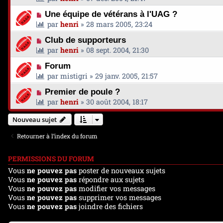
Une équipe de vétérans à l'UAG ?
par
henri
»
28 mars 2005, 23:24
Club de supporteurs
par
henri
»
08 sept. 2004, 21:30
Forum
par
mistigri
»
29 janv. 2005, 21:57
Premier de poule ?
par
henri
»
30 août 2004, 18:17
Nouveau sujet
Retourner à l’index du forum
PERMISSIONS DU FORUM
Vous
ne pouvez pas
poster de nouveaux sujets
Vous
ne pouvez pas
répondre aux sujets
Vous
ne pouvez pas
modifier vos messages
Vous
ne pouvez pas
supprimer vos messages
Vous
ne pouvez pas
joindre des fichiers