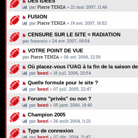
DES IDEES
par
Pierre TENZA
»
21 mai 2007, 11:46
FUSION
par
Pierre TENZA
»
19 avr. 2007, 16:52
CENSURE SUR LE SITE = RADIATION
par
francois
»
24 avr. 2007, 09:54
VOTRE POINT DE VUE
par
Pierre TENZA
»
06 oct. 2006, 12:39
Où placez-vous l'UAG à la fin de la saison d
par
henri
»
18 juil. 2006, 20:54
Quelle formule pour le site ?
par
henri
»
07 juil. 2005, 22:47
Forums "privés" ou non ?
par
henri
»
05 janv. 2006, 18:40
Champion 2005
par
henri
»
26 août 2004, 11:21
Type de connexion
par
henri
»
07 déc. 2004, 21:47