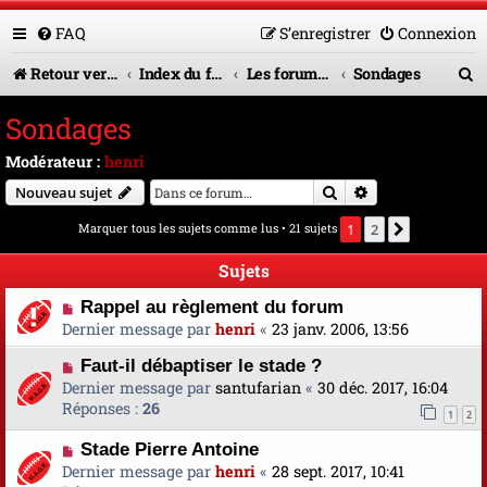
FAQ
S’enregistrer
Connexion
R
Retour vers le site U.A.G.R.
Index du forum
Les forums en service
Sondages
e
Sondages
c
Modérateur :
henri
h
Rechercher
Recherche avanc
Nouveau sujet
e
Marquer tous les sujets comme lus
• 21 sujets
1
2
Suivante
r
Sujets
c
Rappel au règlement du forum
h
Dernier message par
henri
«
23 janv. 2006, 13:56
e
Faut-il débaptiser le stade ?
r
Dernier message par
santufarian
«
30 déc. 2017, 16:04
Réponses :
26
1
2
Stade Pierre Antoine
Dernier message par
henri
«
28 sept. 2017, 10:41