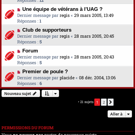
Réponses :
12
Une équipe de vétérans à l'UAG ?
Dernier message par
regis
«
29 mars 2005, 13:49
Réponses :
1
Club de supporteurs
Dernier message par
regis
«
28 mars 2005, 20:45
Réponses :
5
Forum
Dernier message par
regis
«
28 mars 2005, 20:43
Réponses :
5
Premier de poule ?
Dernier message par
placide
«
08 déc. 2004, 13:06
Réponses :
6
Nouveau sujet
Marquer tous les sujets comme lus
• 21 sujets
1
2
Suivante
Aller à
PERMISSIONS DU FORUM
Vous
ne pouvez pas
poster de nouveaux sujets