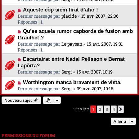
Aqueste còp siem tirat d’afar !
Dernier message par
placide
«
15 avr. 2007, 22:36
Réponses :
1
Qu’es aquela rumor capborda de fusion amb
Graulhet ?
Dernier message par
Le paysan
«
15 avr. 2007, 19:01
Réponses :
1
Escartairat entre Nadal Pelisson e Bernat
Lapòrta?
Dernier message par
Sergi
«
15 avr. 2007, 10:19
Worthington manca bravament de vista.
Dernier message par
Sergi
«
09 avr. 2007, 10:16
Nouveau sujet
Marquer tous les sujets comme lus
• 67 sujets
1
2
3
4
Suivan
Aller à
PERMISSIONS DU FORUM