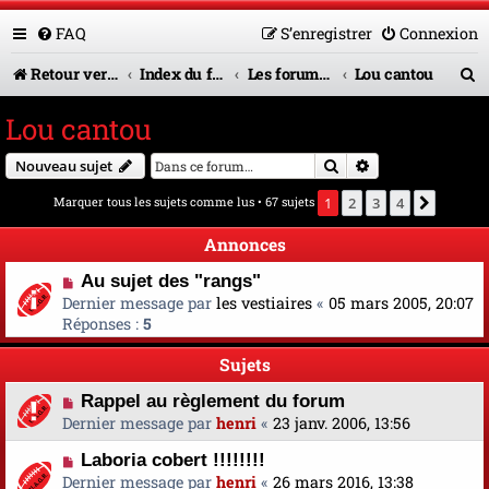
FAQ
S’enregistrer
Connexion
R
Retour vers le site U.A.G.R.
Index du forum
Les forums en service
Lou cantou
e
Lou cantou
c
Rechercher
Recherche avanc
Nouveau sujet
h
Marquer tous les sujets comme lus
• 67 sujets
1
2
3
4
Suivan
e
r
Annonces
c
Au sujet des "rangs"
Dernier message par
les vestiaires
«
05 mars 2005, 20:07
h
Réponses :
5
e
Sujets
r
Rappel au règlement du forum
Dernier message par
henri
«
23 janv. 2006, 13:56
Laboria cobert !!!!!!!!
Dernier message par
henri
«
26 mars 2016, 13:38