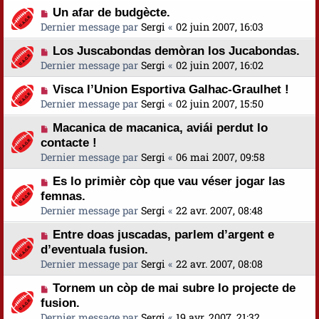
Un afar de budgècte.
Dernier message par
Sergi
«
02 juin 2007, 16:03
Los Juscabondas demòran los Jucabondas.
Dernier message par
Sergi
«
02 juin 2007, 16:02
Visca l’Union Esportiva Galhac-Graulhet !
Dernier message par
Sergi
«
02 juin 2007, 15:50
Macanica de macanica, aviái perdut lo
contacte !
Dernier message par
Sergi
«
06 mai 2007, 09:58
Es lo primièr còp que vau véser jogar las
femnas.
Dernier message par
Sergi
«
22 avr. 2007, 08:48
Entre doas juscadas, parlem d’argent e
d’eventuala fusion.
Dernier message par
Sergi
«
22 avr. 2007, 08:08
Tornem un còp de mai subre lo projecte de
fusion.
Dernier message par
Sergi
«
19 avr. 2007, 21:32