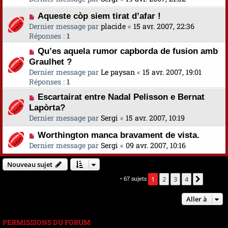
Aqueste còp siem tirat d’afar !
Dernier message par
placide
«
15 avr. 2007, 22:36
Réponses :
1
Qu’es aquela rumor capborda de fusion amb
Graulhet ?
Dernier message par
Le paysan
«
15 avr. 2007, 19:01
Réponses :
1
Escartairat entre Nadal Pelisson e Bernat
Lapòrta?
Dernier message par
Sergi
«
15 avr. 2007, 10:19
Worthington manca bravament de vista.
Dernier message par
Sergi
«
09 avr. 2007, 10:16
Nouveau sujet
Marquer tous les sujets comme lus
• 67 sujets
1
2
3
4
Suivan
Aller à
PERMISSIONS DU FORUM