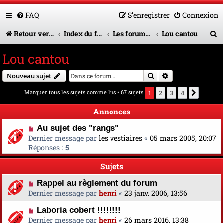
FAQ
S’enregistrer
Connexion
R
Retour vers le site U.A.G.R.
Index du forum
Les forums en service
Lou cantou
e
Lou cantou
c
Rechercher
Recherche avanc
Nouveau sujet
h
Marquer tous les sujets comme lus
• 67 sujets
1
2
3
4
Suivan
e
r
Annonces
c
Au sujet des "rangs"
Dernier message par
les vestiaires
«
05 mars 2005, 20:07
h
Réponses :
5
e
Sujets
r
Rappel au règlement du forum
Dernier message par
henri
«
23 janv. 2006, 13:56
Laboria cobert !!!!!!!!
Dernier message par
henri
«
26 mars 2016, 13:38