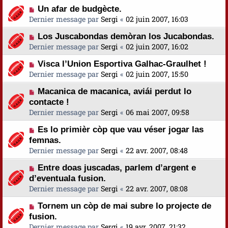
Un afar de budgècte.
Dernier message par
Sergi
«
02 juin 2007, 16:03
Los Juscabondas demòran los Jucabondas.
Dernier message par
Sergi
«
02 juin 2007, 16:02
Visca l’Union Esportiva Galhac-Graulhet !
Dernier message par
Sergi
«
02 juin 2007, 15:50
Macanica de macanica, aviái perdut lo
contacte !
Dernier message par
Sergi
«
06 mai 2007, 09:58
Es lo primièr còp que vau véser jogar las
femnas.
Dernier message par
Sergi
«
22 avr. 2007, 08:48
Entre doas juscadas, parlem d’argent e
d’eventuala fusion.
Dernier message par
Sergi
«
22 avr. 2007, 08:08
Tornem un còp de mai subre lo projecte de
fusion.
Dernier message par
Sergi
«
19 avr. 2007, 21:32