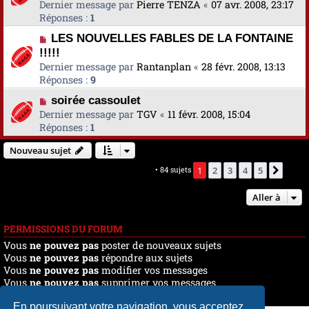
Dernier message par
Pierre TENZA
«
07 avr. 2008, 23:17
Réponses :
1
LES NOUVELLES FABLES DE LA FONTAINE
!!!!!
Dernier message par
Rantanplan
«
28 févr. 2008, 13:13
Réponses :
9
soirée cassoulet
Dernier message par
TGV
«
11 févr. 2008, 15:04
Réponses :
1
Nouveau sujet
Marquer tous les sujets comme lus
• 84 sujets
1
2
3
4
5
Suiva
Aller à
PERMISSIONS DU FORUM
Vous
ne pouvez pas
poster de nouveaux sujets
Vous
ne pouvez pas
répondre aux sujets
Vous
ne pouvez pas
modifier vos messages
Vous
ne pouvez pas
supprimer vos messages
Vous
ne pouvez pas
joindre des fichiers
En poursuivant votre navigation, vous acceptez