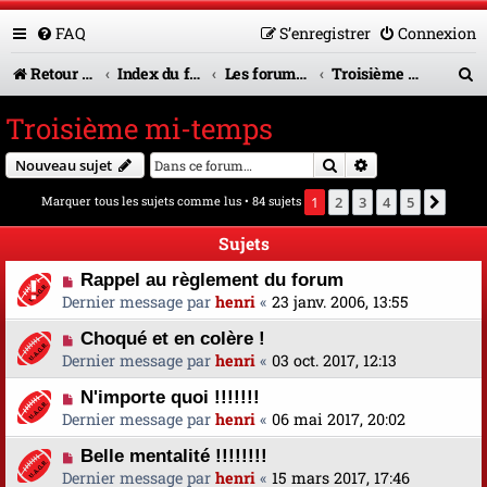
FAQ
S’enregistrer
Connexion
R
Retour vers le site U.A.G.R.
Index du forum
Les forums en service
Troisième mi-temps
e
Troisième mi-temps
c
Rechercher
Recherche avanc
Nouveau sujet
h
Marquer tous les sujets comme lus
• 84 sujets
1
2
3
4
5
Suiva
e
r
Sujets
c
Rappel au règlement du forum
Dernier message par
henri
«
23 janv. 2006, 13:55
h
Choqué et en colère !
e
Dernier message par
henri
«
03 oct. 2017, 12:13
r
N'importe quoi !!!!!!!
Dernier message par
henri
«
06 mai 2017, 20:02
Belle mentalité !!!!!!!!
Dernier message par
henri
«
15 mars 2017, 17:46