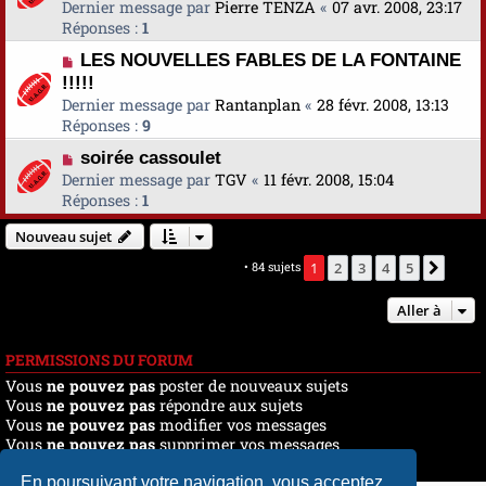
Dernier message par
Pierre TENZA
«
07 avr. 2008, 23:17
Réponses :
1
LES NOUVELLES FABLES DE LA FONTAINE
!!!!!
Dernier message par
Rantanplan
«
28 févr. 2008, 13:13
Réponses :
9
soirée cassoulet
Dernier message par
TGV
«
11 févr. 2008, 15:04
Réponses :
1
Nouveau sujet
Marquer tous les sujets comme lus
• 84 sujets
1
2
3
4
5
Suiva
Aller à
PERMISSIONS DU FORUM
Vous
ne pouvez pas
poster de nouveaux sujets
Vous
ne pouvez pas
répondre aux sujets
Vous
ne pouvez pas
modifier vos messages
Vous
ne pouvez pas
supprimer vos messages
Vous
ne pouvez pas
joindre des fichiers
En poursuivant votre navigation, vous acceptez