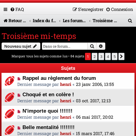
FAQ
S’enregistrer
Connexion
R
Retour vers le site U.A.G.R.
Index du forum
Les forums en service
Troisième mi-temps
e
Troisième mi-temps
c
Rechercher
Recherche avanc
Nouveau sujet
h
Marquer tous les sujets comme lus
• 84 sujets
1
2
3
4
5
Suiva
e
r
Sujets
c
Rappel au règlement du forum
Dernier message par
henri
«
23 janv. 2006, 13:55
h
Choqué et en colère !
e
Dernier message par
henri
«
03 oct. 2017, 12:13
r
N'importe quoi !!!!!!!
Dernier message par
henri
«
06 mai 2017, 20:02
Belle mentalité !!!!!!!!
Dernier message par
henri
«
15 mars 2017, 17:46