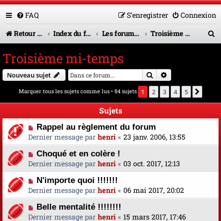
FAQ
S’enregistrer
Connexion
R
Retour vers le site U.A.G.R.
Index du forum
Les forums en service
Troisième mi-temps
e
Troisième mi-temps
c
Rechercher
Recherche avanc
Nouveau sujet
h
Marquer tous les sujets comme lus
• 84 sujets
1
2
3
4
5
Suiva
e
r
Sujets
c
Rappel au règlement du forum
Dernier message par
henri
«
23 janv. 2006, 13:55
h
Choqué et en colère !
e
Dernier message par
henri
«
03 oct. 2017, 12:13
r
N'importe quoi !!!!!!!
Dernier message par
henri
«
06 mai 2017, 20:02
Belle mentalité !!!!!!!!
Dernier message par
henri
«
15 mars 2017, 17:46