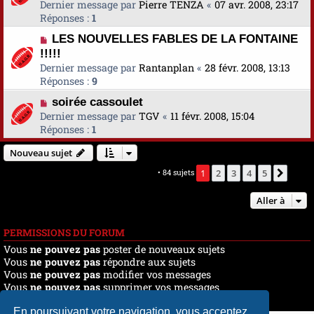
Dernier message par
Pierre TENZA
«
07 avr. 2008, 23:17
Réponses :
1
LES NOUVELLES FABLES DE LA FONTAINE
!!!!!
Dernier message par
Rantanplan
«
28 févr. 2008, 13:13
Réponses :
9
soirée cassoulet
Dernier message par
TGV
«
11 févr. 2008, 15:04
Réponses :
1
Nouveau sujet
Marquer tous les sujets comme lus
• 84 sujets
1
2
3
4
5
Suiva
Aller à
PERMISSIONS DU FORUM
Vous
ne pouvez pas
poster de nouveaux sujets
Vous
ne pouvez pas
répondre aux sujets
Vous
ne pouvez pas
modifier vos messages
Vous
ne pouvez pas
supprimer vos messages
Vous
ne pouvez pas
joindre des fichiers
En poursuivant votre navigation, vous acceptez