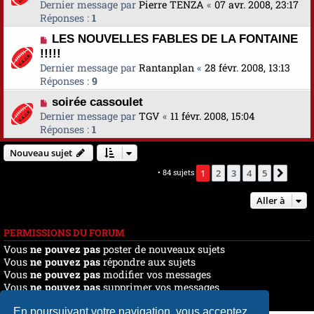
Dernier message par
Pierre TENZA
«
07 avr. 2008, 23:17
Réponses :
1
LES NOUVELLES FABLES DE LA FONTAINE
!!!!!
Dernier message par
Rantanplan
«
28 févr. 2008, 13:13
Réponses :
9
soirée cassoulet
Dernier message par
TGV
«
11 févr. 2008, 15:04
Réponses :
1
Nouveau sujet
Marquer tous les sujets comme lus
• 84 sujets
1
2
3
4
5
Suiva
Aller à
PERMISSIONS DU FORUM
Vous
ne pouvez pas
poster de nouveaux sujets
Vous
ne pouvez pas
répondre aux sujets
Vous
ne pouvez pas
modifier vos messages
Vous
ne pouvez pas
supprimer vos messages
Vous
ne pouvez pas
joindre des fichiers
En poursuivant votre navigation, vous acceptez